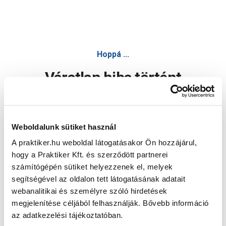
Hoppá ...
Váratlan hiba történt
Dolgozunk a hiba javításán. Egy kis türelmet kérünk.
Weboldalunk sütiket használ
A praktiker.hu weboldal látogatásakor Ön hozzájárul,
Oldal újratöltése
hogy a Praktiker Kft. és szerződött partnerei
számítógépén sütiket helyezzenek el, melyek
segítségével az oldalon tett látogatásának adatait
webanalitikai és személyre szóló hirdetések
megjelenítése céljából felhasználják. Bővebb információ
az adatkezelési tájékoztatóban.