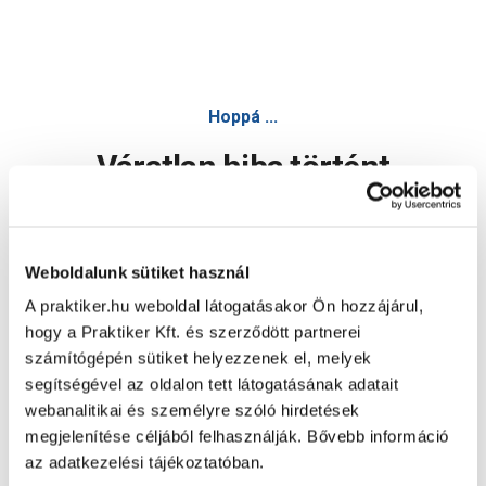
Hoppá ...
Váratlan hiba történt
Dolgozunk a hiba javításán. Egy kis türelmet kérünk.
Weboldalunk sütiket használ
A praktiker.hu weboldal látogatásakor Ön hozzájárul,
Oldal újratöltése
hogy a Praktiker Kft. és szerződött partnerei
számítógépén sütiket helyezzenek el, melyek
segítségével az oldalon tett látogatásának adatait
webanalitikai és személyre szóló hirdetések
megjelenítése céljából felhasználják. Bővebb információ
az adatkezelési tájékoztatóban.