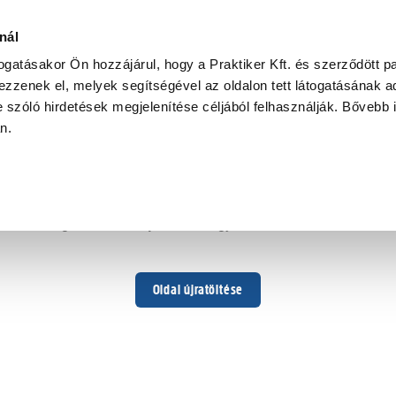
nál
togatásakor Ön hozzájárul, hogy a Praktiker Kft. és szerződött pa
zzenek el, melyek segítségével az oldalon tett látogatásának ad
 szóló hirdetések megjelenítése céljából felhasználják. Bővebb 
Hoppá ...
an.
Váratlan hiba történt
Dolgozunk a hiba javításán. Egy kis türelmet kérünk.
Oldal újratöltése