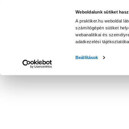
Weboldalunk sütiket hasz
A praktiker.hu weboldal lá
számítógépén sütiket helye
webanalitikai és személyre
adatkezelési tájékoztatób
Beállítások