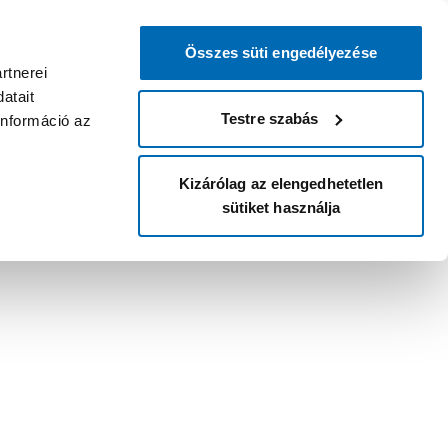
Összes süti engedélyezése
rtnerei
atait
Testre szabás
információ az
Kizárólag az elengedhetetlen
sütiket használja