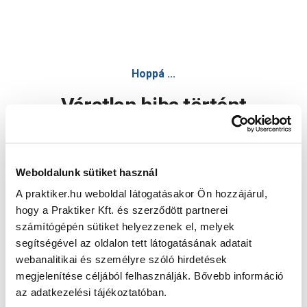
Hoppá ...
Váratlan hiba történt
Dolgozunk a hiba javításán. Egy kis türelmet kérünk.
Weboldalunk sütiket használ
A praktiker.hu weboldal látogatásakor Ön hozzájárul,
Oldal újratöltése
hogy a Praktiker Kft. és szerződött partnerei
számítógépén sütiket helyezzenek el, melyek
segítségével az oldalon tett látogatásának adatait
webanalitikai és személyre szóló hirdetések
megjelenítése céljából felhasználják. Bővebb információ
az adatkezelési tájékoztatóban.