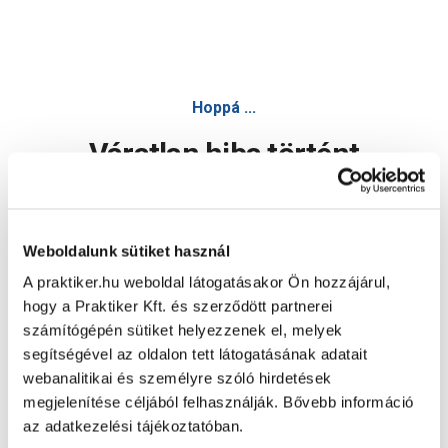
Hoppá ...
Váratlan hiba történt
Dolgozunk a hiba javításán. Egy kis türelmet kérünk.
Weboldalunk sütiket használ
A praktiker.hu weboldal látogatásakor Ön hozzájárul,
Oldal újratöltése
hogy a Praktiker Kft. és szerződött partnerei
számítógépén sütiket helyezzenek el, melyek
segítségével az oldalon tett látogatásának adatait
webanalitikai és személyre szóló hirdetések
megjelenítése céljából felhasználják. Bővebb információ
az adatkezelési tájékoztatóban.