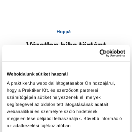
Hoppá ...
Váratlan hiba történt
Dolgozunk a hiba javításán. Egy kis türelmet kérünk.
Weboldalunk sütiket használ
A praktiker.hu weboldal látogatásakor Ön hozzájárul,
Oldal újratöltése
hogy a Praktiker Kft. és szerződött partnerei
számítógépén sütiket helyezzenek el, melyek
segítségével az oldalon tett látogatásának adatait
webanalitikai és személyre szóló hirdetések
megjelenítése céljából felhasználják. Bővebb információ
az adatkezelési tájékoztatóban.