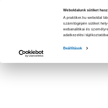
Weboldalunk sütiket hasz
A praktiker.hu weboldal lá
számítógépén sütiket helye
webanalitikai és személyre
adatkezelési tájékoztatób
Beállítások