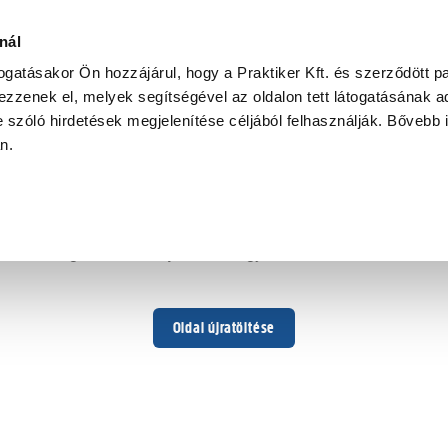
nál
togatásakor Ön hozzájárul, hogy a Praktiker Kft. és szerződött pa
zzenek el, melyek segítségével az oldalon tett látogatásának ad
 szóló hirdetések megjelenítése céljából felhasználják. Bővebb 
Hoppá ...
an.
Váratlan hiba történt
Dolgozunk a hiba javításán. Egy kis türelmet kérünk.
Oldal újratöltése