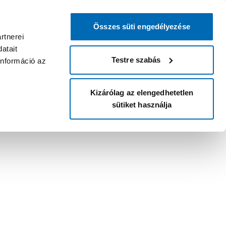
Összes süti engedélyezése
rtnerei
atait
Testre szabás
információ az
Kizárólag az elengedhetetlen
sütiket használja