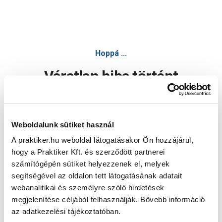
Hoppá ...
Váratlan hiba történt
Dolgozunk a hiba javításán. Egy kis türelmet kérünk.
Weboldalunk sütiket használ
A praktiker.hu weboldal látogatásakor Ön hozzájárul,
Oldal újratöltése
hogy a Praktiker Kft. és szerződött partnerei
számítógépén sütiket helyezzenek el, melyek
segítségével az oldalon tett látogatásának adatait
webanalitikai és személyre szóló hirdetések
megjelenítése céljából felhasználják. Bővebb információ
az adatkezelési tájékoztatóban.