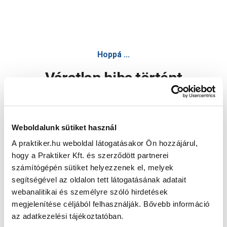
Hoppá ...
Váratlan hiba történt
Dolgozunk a hiba javításán. Egy kis türelmet kérünk.
Weboldalunk sütiket használ
A praktiker.hu weboldal látogatásakor Ön hozzájárul,
Oldal újratöltése
hogy a Praktiker Kft. és szerződött partnerei
számítógépén sütiket helyezzenek el, melyek
segítségével az oldalon tett látogatásának adatait
webanalitikai és személyre szóló hirdetések
megjelenítése céljából felhasználják. Bővebb információ
az adatkezelési tájékoztatóban.