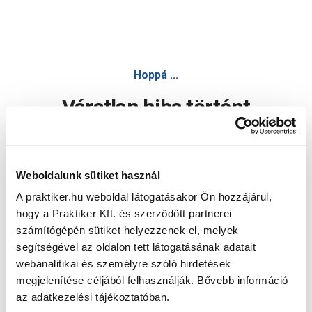
Hoppá ...
Váratlan hiba történt
Dolgozunk a hiba javításán. Egy kis türelmet kérünk.
Weboldalunk sütiket használ
A praktiker.hu weboldal látogatásakor Ön hozzájárul,
Oldal újratöltése
hogy a Praktiker Kft. és szerződött partnerei
számítógépén sütiket helyezzenek el, melyek
segítségével az oldalon tett látogatásának adatait
webanalitikai és személyre szóló hirdetések
megjelenítése céljából felhasználják. Bővebb információ
az adatkezelési tájékoztatóban.