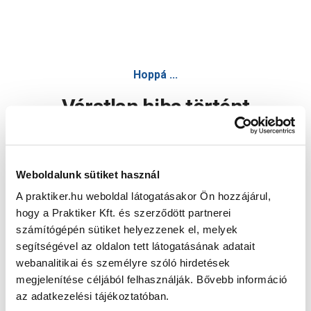
Hoppá ...
Váratlan hiba történt
Dolgozunk a hiba javításán. Egy kis türelmet kérünk.
Weboldalunk sütiket használ
A praktiker.hu weboldal látogatásakor Ön hozzájárul,
Oldal újratöltése
hogy a Praktiker Kft. és szerződött partnerei
számítógépén sütiket helyezzenek el, melyek
segítségével az oldalon tett látogatásának adatait
webanalitikai és személyre szóló hirdetések
megjelenítése céljából felhasználják. Bővebb információ
az adatkezelési tájékoztatóban.