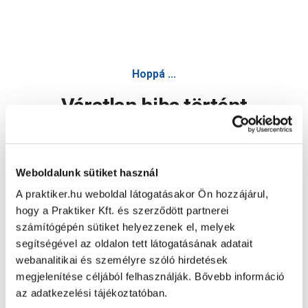
Hoppá ...
Váratlan hiba történt
Dolgozunk a hiba javításán. Egy kis türelmet kérünk.
Weboldalunk sütiket használ
A praktiker.hu weboldal látogatásakor Ön hozzájárul,
Oldal újratöltése
hogy a Praktiker Kft. és szerződött partnerei
számítógépén sütiket helyezzenek el, melyek
segítségével az oldalon tett látogatásának adatait
webanalitikai és személyre szóló hirdetések
megjelenítése céljából felhasználják. Bővebb információ
az adatkezelési tájékoztatóban.