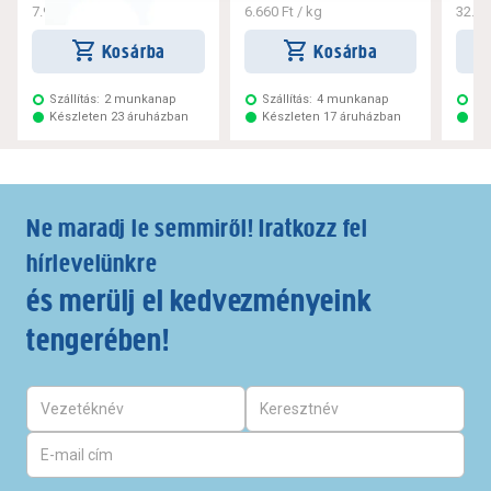
7.993 Ft
/ kg
6.660 Ft
/ kg
32.45
Kosárba
Kosárba
Szállítás:
2 munkanap
Szállítás:
4 munkanap
Szá
Készleten 23 áruházban
Készleten 17 áruházban
Ké
Ne maradj le semmiről! Iratkozz fel
hírlevelünkre
és merülj el kedvezményeink
tengerében!