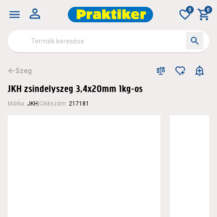
0
0
Szeg
JKH zsindelyszeg 3,4x20mm 1kg-os
Márka
:
JKH
|
Cikkszám
:
217181