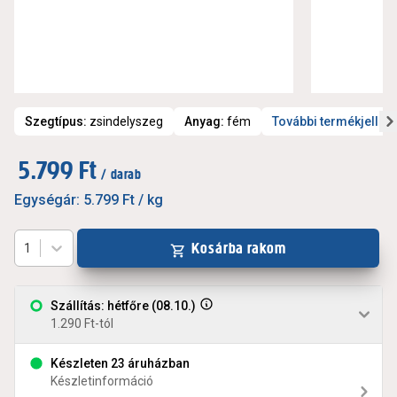
Szegtípus
:
zsindelyszeg
Anyag
:
fém
További termékjelle
5.799 Ft
/ darab
Egységár:
5.799 Ft
/ kg
Kosárba rakom
1
Szállítás: hétfőre (08.10.)
1.290 Ft-tól
Készleten 23 áruházban
Készletinformáció