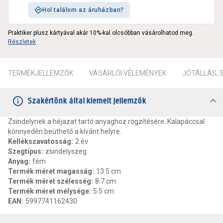
Hol találom az áruházban?
Praktiker plusz kártyával akár 10%-kal olcsóbban vásárolhatod meg.
Részletek
TERMÉKJELLEMZŐK
VÁSÁRLÓI VÉLEMÉNYEK
JÓTÁLLÁS,
Szakértőnk által kiemelt jellemzők
Zsindelynek a héjazat tartó anyaghoz rögzítésére. Kalapáccsal
könnyedén beüthető a kívánt helyre.
Kellékszavatosság
:
2 év
Szegtípus
:
zsindelyszeg
Anyag
:
fém
Termék méret magasság
:
13.5 cm
Termék méret szélesség
:
8.7 cm
Termék méret mélysége
:
5.5 cm
EAN
:
5997741162430