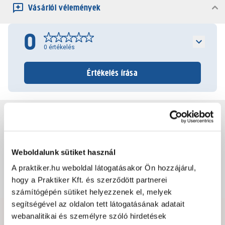
Vásárlói vélemények
0
0
értékelés
Értékelés írása
Jótállás, szavatosság
Csomagolási és súly információk
Weboldalunk sütiket használ
A praktiker.hu weboldal látogatásakor Ön hozzájárul,
hogy a Praktiker Kft. és szerződött partnerei
Dokumentumok, felelős személy
számítógépén sütiket helyezzenek el, melyek
segítségével az oldalon tett látogatásának adatait
webanalitikai és személyre szóló hirdetések
Hibát találtál az oldalon vagy a termék leírásában?