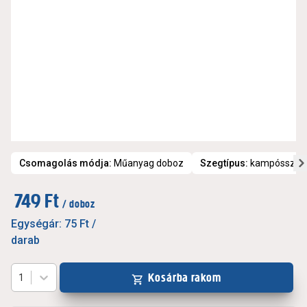
Csomagolás módja
:
Műanyag doboz
Szegtípus
:
kampósszeg
749 Ft
/ doboz
Egységár:
75 Ft
/
darab
Kosárba rakom
1