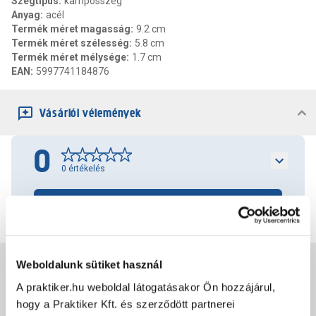
Szegtípus
:
kampósszeg
Anyag
:
acél
Termék méret magasság
:
9.2 cm
Termék méret szélesség
:
5.8 cm
Termék méret mélysége
:
1.7 cm
EAN
:
5997741184876
Vásárlói vélemények
0
0
értékelés
Értékelés írása
Jótállás, szavatosság
Weboldalunk sütiket használ
A praktiker.hu weboldal látogatásakor Ön hozzájárul,
hogy a Praktiker Kft. és szerződött partnerei
Csomagolási és súly információk