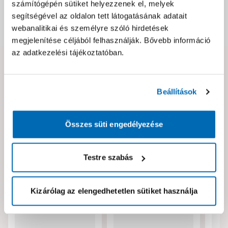
számítógépén sütiket helyezzenek el, melyek
segítségével az oldalon tett látogatásának adatait
webanalitikai és személyre szóló hirdetések
Dokumentumok, felelős személy
megjelenítése céljából felhasználják. Bővebb információ
az adatkezelési tájékoztatóban.
Hibát találtál az oldalon vagy a termék leírásában?
Kérjük jelezd nekünk!
Beállítások
Neked ajánljuk!
Összes süti engedélyezése
Testre szabás
Kizárólag az elengedhetetlen sütiket használja