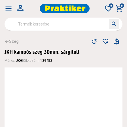
0
0
Szeg
JKH kampós szeg 30mm, sárgított
Márka
:
JKH
|
Cikkszám
:
139453