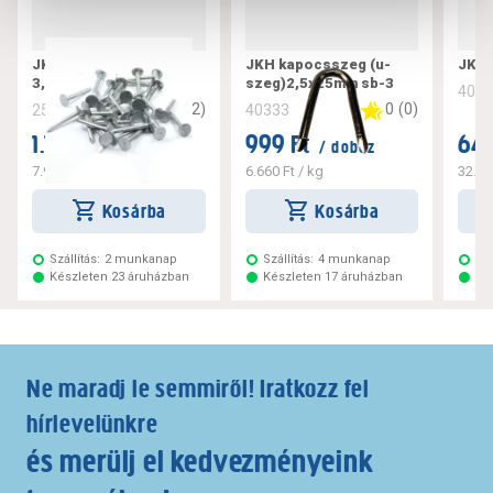
JKH zsindelyszeg
JKH kapocsszeg (u-
JKH 
3,4x20mm
szeg)2,5x25mm sb-3
403
5
(
2
)
0
(
0
)
256214
40333
1.199 Ft
999 Ft
649
/ darab
/ doboz
7.993 Ft
/ kg
6.660 Ft
/ kg
32.45
Kosárba
Kosárba
Szállítás:
2 munkanap
Szállítás:
4 munkanap
Szá
Készleten 23 áruházban
Készleten 17 áruházban
Ké
Ne maradj le semmiről! Iratkozz fel
hírlevelünkre
és merülj el kedvezményeink