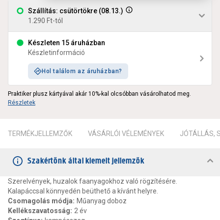
Szállítás: csütörtökre (08.13.)
1.290 Ft-tól
Készleten 15 áruházban
Készletinformáció
Hol találom az áruházban?
Praktiker plusz kártyával akár 10%-kal olcsóbban vásárolhatod meg.
Részletek
TERMÉKJELLEMZŐK
VÁSÁRLÓI VÉLEMÉNYEK
JÓTÁLLÁS,
Szakértőnk által kiemelt jellemzők
Szerelvények, huzalok faanyagokhoz való rögzítésére.
Kalapáccsal könnyedén beüthető a kívánt helyre.
Csomagolás módja
:
Műanyag doboz
Kellékszavatosság
:
2 év