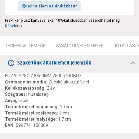
Hol találom az áruházban?
Praktiker plusz kártyával akár 10%-kal olcsóbban vásárolhatod meg.
Részletek
TERMÉKJELLEMZŐK
VÁSÁRLÓI VÉLEMÉNYEK
JÓTÁLLÁS,
Szakértőnk által kiemelt jellemzők
HUZALSZEG 2,8X60MM 250GR/DOBOZ
Csomagolás módja
:
Zacskó akasztófüllel
Kellékszavatosság
:
2 év
Szegtípus
:
huzalszeg
Anyag
:
acél
Termék méret magasság
:
10 cm
Termék méret szélesség
:
8 cm
Termék méret mélysége
:
1.7 cm
EAN
:
5997741156309