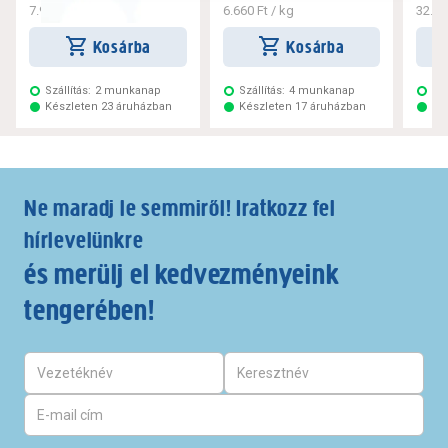
7.993 Ft
/ kg
6.660 Ft
/ kg
32.45
Kosárba
Kosárba
Szállítás:
2 munkanap
Szállítás:
4 munkanap
Szá
Készleten 23 áruházban
Készleten 17 áruházban
Ké
Ne maradj le semmiről! Iratkozz fel
hírlevelünkre
és merülj el kedvezményeink
tengerében!