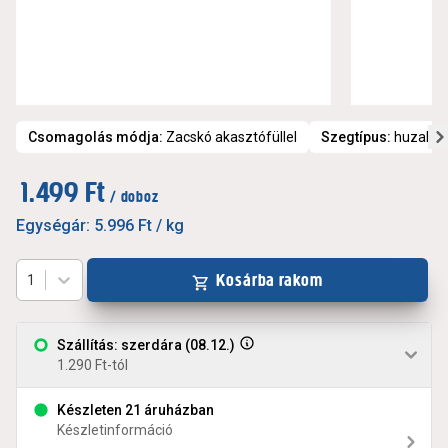
Csomagolás módja
:
Zacskó akasztófüllel
Szegtípus
:
huzalsz
1.499 Ft
/ doboz
Egységár:
5.996 Ft
/ kg
Kosárba rakom
1
Szállítás: szerdára (08.12.)
1.290 Ft-tól
Készleten 21 áruházban
Készletinformáció