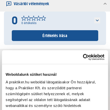
Vásárlói vélemények
0
0
értékelés
Értékelés írása
Jótállás, szavatosság
Csomagolási és súly információk
Weboldalunk sütiket használ
A praktiker.hu weboldal látogatásakor Ön hozzájárul,
hogy a Praktiker Kft. és szerződött partnerei
Dokumentumok, felelős személy
számítógépén sütiket helyezzenek el, melyek
segítségével az oldalon tett látogatásának adatait
webanalitikai és személyre szóló hirdetések
Hibát találtál az oldalon vagy a termék leírásában?