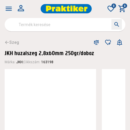
0
0
Szeg
JKH huzalszeg 2,8x60mm 250gr/doboz
Márka
:
JKH
|
Cikkszám
:
163198