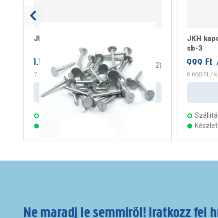
JKH zsindelyszeg 3,4x20mm
JKH kap
sb-3
1.199 Ft
999 Ft
/ darab
5
(
2
)
7.993 Ft
/ kg
6.660 Ft
/ k
Kosárba
Szállítás:
2 munkanap
Szállítá
Készleten 23 áruházban
Készle
Ne maradj le semmiről! Iratkozz fel h