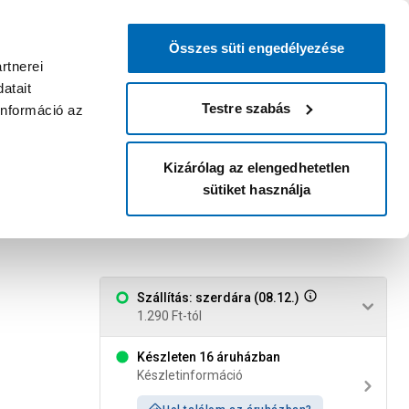
0
0
dvenc áruházam
:
Miért érdemes
Kérlek válassz
bejelentkezni?
Összes süti engedélyezése
Belépés
Listáim
Kosár
rtnerei
atait
Legyél Praktiker Plusz tag!
Áruházak és szolgáltatások
Karrier
Testre szabás
információ az
Kizárólag az elengedhetetlen
sütiket használja
0gr
Szállítás: szerdára (08.12.)
1.290 Ft-tól
Készleten 16 áruházban
Készletinformáció