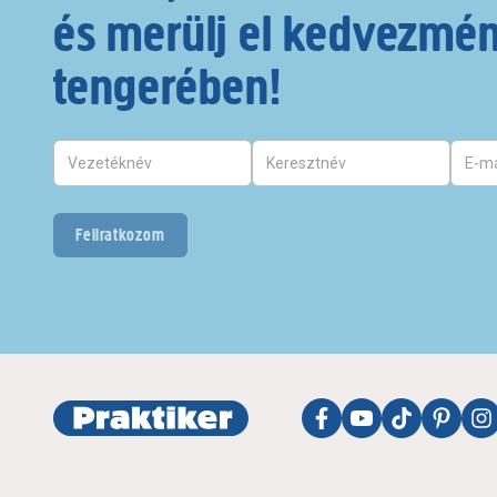
és merülj el kedvezmé
tengerében!
Feliratkozom