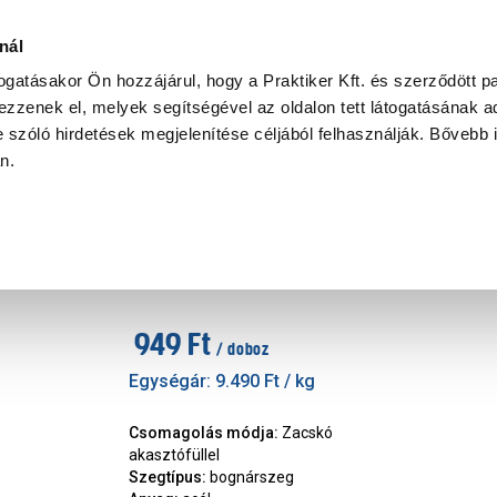
Ke
nál
togatásakor Ön hozzájárul, hogy a Praktiker Kft. és szerződött pa
zzenek el, melyek segítségével az oldalon tett látogatásának ad
Praktiker Professional
Szakiajánló
Ügyintézés és Információ
 szóló hirdetések megjelenítése céljából felhasználják. Bővebb 
an.
JKH bognárszeg 2,0x40mm 10
Márka
:
JKH
|
Cikkszám
:
163223
949 Ft
/ doboz
Egységár:
9.490 Ft
/ kg
Csomagolás módja
:
Zacskó
akasztófüllel
Szegtípus
:
bognárszeg