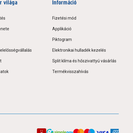
r világa
Információ
tés
Fizetési mód
énete
Applikáció
Piktogram
elelősségvállalás
Elektronikai hulladék kezelés
t
Split klíma és hőszivattyú vásárlás
latok
Termékvisszahívás