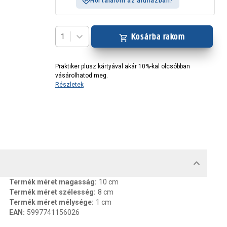
Hol találom az áruházban?
Kosárba rakom
1
Praktiker plusz kártyával akár 10%-kal olcsóbban
vásárolhatod meg.
Részletek
MENTUMOK, FELELŐS SZEMÉLY
Termék méret magasság
:
10 cm
Termék méret szélesség
:
8 cm
Termék méret mélysége
:
1 cm
EAN
:
5997741156026