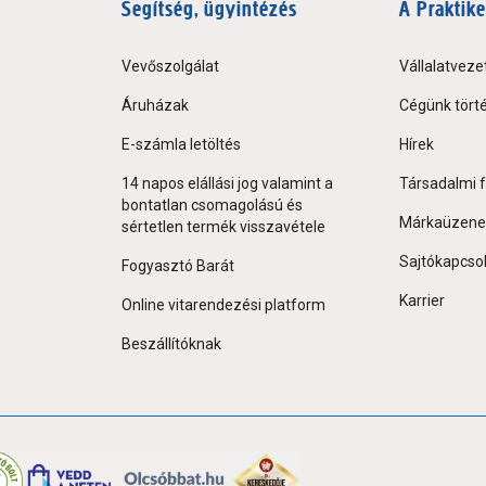
Segítség, ügyintézés
A Praktike
Vevőszolgálat
Vállalatveze
Áruházak
Cégünk tört
E-számla letöltés
Hírek
14 napos elállási jog valamint a
Társadalmi f
bontatlan csomagolású és
Márkaüzene
sértetlen termék visszavétele
Sajtókapcso
Fogyasztó Barát
Karrier
Online vitarendezési platform
Beszállítóknak