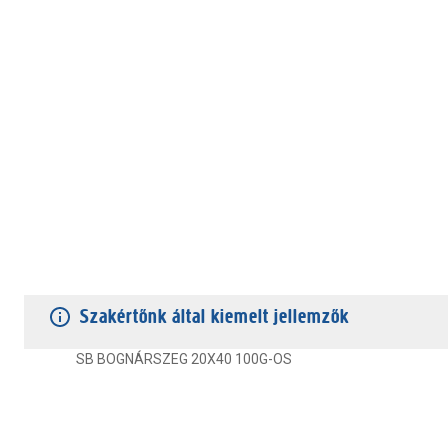
TERMÉKJELLEMZŐK
VÁSÁRLÓI VÉLEMÉNYEK
JÓTÁLLÁS
Szakértőnk által kiemelt jellemzők
SB BOGNÁRSZEG 20X40 100G-OS