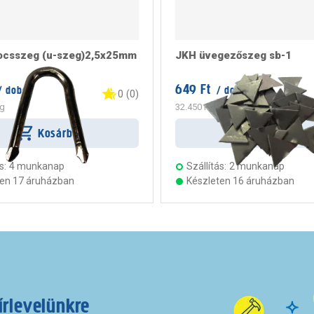
ocsszeg (u-szeg)2,5x25mm
JKH üvegezőszeg sb-1
649 Ft
/ doboz
/ doboz
0
(
0
)
g
32.450 Ft
/ kg
Kosárba
Kosárba
s:
4 munkanap
Szállítás:
2 munkanap
ten 17 áruházban
Készleten 16 áruházban
írlevelünkre