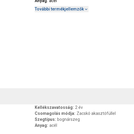
Anyag
:
acél
További termékjellemzők
, SZAVATOSSÁG
CSOMAGOLÁSI ÉS SÚLY INFORMÁCIÓK
DOKU
Kellékszavatosság
:
2 év
Csomagolás módja
:
Zacskó akasztófüllel
Szegtípus
:
bognárszeg
Anyag
:
acél