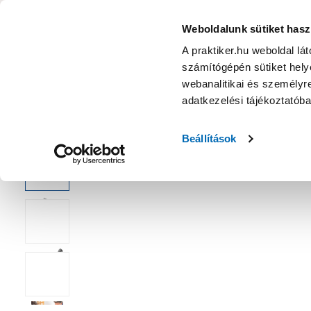
KATEGÓRIÁK
Weboldalunk sütiket hasz
A praktiker.hu weboldal lá
számítógépén sütiket helye
Ajánlatok
Márkanagykövet
Nyereményjáték
webanalitikai és személyre
adatkezelési tájékoztatób
Kezdőoldal
Építés, felújítás
Csavar, Zár, Vasalat
Szeg
Beállítások