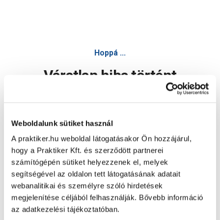
Hoppá ...
Váratlan hiba történt
Dolgozunk a hiba javításán. Egy kis türelmet kérünk.
Weboldalunk sütiket használ
A praktiker.hu weboldal látogatásakor Ön hozzájárul,
Oldal újratöltése
hogy a Praktiker Kft. és szerződött partnerei
számítógépén sütiket helyezzenek el, melyek
segítségével az oldalon tett látogatásának adatait
webanalitikai és személyre szóló hirdetések
megjelenítése céljából felhasználják. Bővebb információ
az adatkezelési tájékoztatóban.