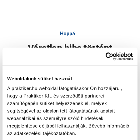
Hoppá ...
Váratlan hiba történt
Dolgozunk a hiba javításán. Egy kis türelmet kérünk.
Weboldalunk sütiket használ
A praktiker.hu weboldal látogatásakor Ön hozzájárul,
Oldal újratöltése
hogy a Praktiker Kft. és szerződött partnerei
számítógépén sütiket helyezzenek el, melyek
segítségével az oldalon tett látogatásának adatait
webanalitikai és személyre szóló hirdetések
megjelenítése céljából felhasználják. Bővebb információ
az adatkezelési tájékoztatóban.