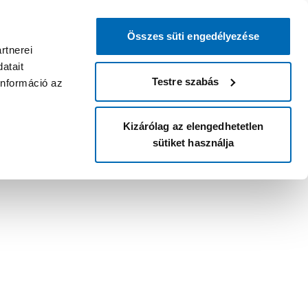
Összes süti engedélyezése
rtnerei
atait
Testre szabás
információ az
Kizárólag az elengedhetetlen
sütiket használja