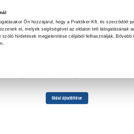
nál
togatásakor Ön hozzájárul, hogy a Praktiker Kft. és szerződött pa
zzenek el, melyek segítségével az oldalon tett látogatásának ad
 szóló hirdetések megjelenítése céljából felhasználják. Bővebb 
Hoppá ...
an.
Váratlan hiba történt
Dolgozunk a hiba javításán. Egy kis türelmet kérünk.
Oldal újratöltése