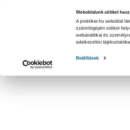
Weboldalunk sütiket hasz
A praktiker.hu weboldal lá
számítógépén sütiket helye
webanalitikai és személyre
adatkezelési tájékoztatób
Beállítások