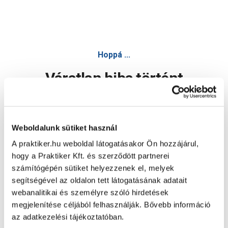
Hoppá ...
Váratlan hiba történt
Dolgozunk a hiba javításán. Egy kis türelmet kérünk.
Weboldalunk sütiket használ
A praktiker.hu weboldal látogatásakor Ön hozzájárul,
Oldal újratöltése
hogy a Praktiker Kft. és szerződött partnerei
számítógépén sütiket helyezzenek el, melyek
segítségével az oldalon tett látogatásának adatait
webanalitikai és személyre szóló hirdetések
megjelenítése céljából felhasználják. Bővebb információ
az adatkezelési tájékoztatóban.