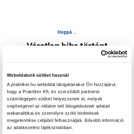
Hoppá ...
Váratlan hiba történt
Dolgozunk a hiba javításán. Egy kis türelmet kérünk.
Weboldalunk sütiket használ
A praktiker.hu weboldal látogatásakor Ön hozzájárul,
Oldal újratöltése
hogy a Praktiker Kft. és szerződött partnerei
számítógépén sütiket helyezzenek el, melyek
segítségével az oldalon tett látogatásának adatait
webanalitikai és személyre szóló hirdetések
megjelenítése céljából felhasználják. Bővebb információ
az adatkezelési tájékoztatóban.