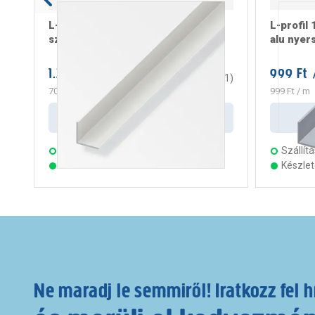
L-profil 20x20x1,5 mm 2m
L-profil
szimmetrikus pvc fehér
alu nyer
1.399 Ft
999 Ft
/ darab
/
3
(
1
)
700 Ft
/ m
999 Ft
/ m
Kosárba
Szállítás:
2 munkanap
Szállítá
Készleten 21 áruházban
Készle
Ne maradj le semmiről! Iratkozz fel h