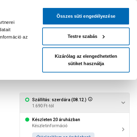
0
0
dvenc áruházam
:
Miért érdemes
Kérlek válassz
bejelentkezni?
Összes süti engedélyezése
Belépés
Listáim
Kosár
rtnerei
atait
Legyél Praktiker Plusz tag!
Áruházak és szolgáltatások
Karrier
Testre szabás
információ az
Kizárólag az elengedhetetlen
sütiket használja
eloxált
Szállítás: szerdára (08.12.)
1.690 Ft-tól
Készleten 20 áruházban
Készletinformáció