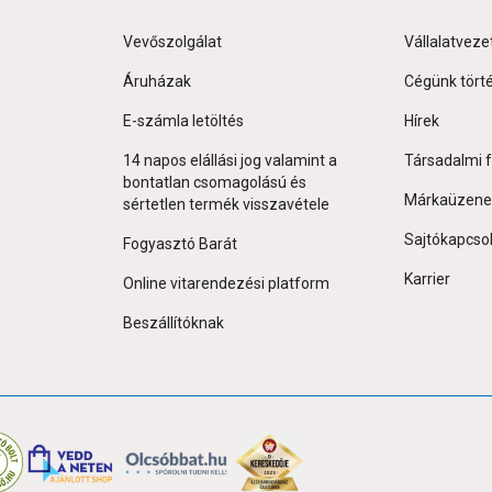
Vevőszolgálat
Vállalatveze
Áruházak
Cégünk tört
E-számla letöltés
Hírek
14 napos elállási jog valamint a
Társadalmi f
bontatlan csomagolású és
Márkaüzene
sértetlen termék visszavétele
Sajtókapcso
Fogyasztó Barát
Karrier
Online vitarendezési platform
Beszállítóknak