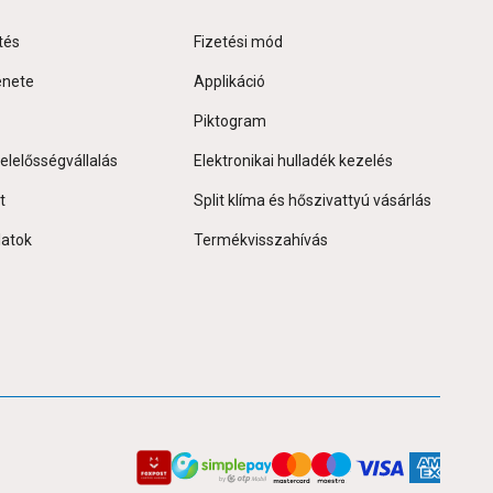
tés
Fizetési mód
énete
Applikáció
Piktogram
elelősségvállalás
Elektronikai hulladék kezelés
t
Split klíma és hőszivattyú vásárlás
latok
Termékvisszahívás