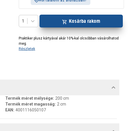
Hol találom az áruházban?
Kosárba rakom
1
Praktiker plusz kártyával akár 10%-kal olcsóbban vásárolhatod
meg.
Részletek
MENTUMOK, FELELŐS SZEMÉLY
Termék méret mélysége
:
200 cm
Termék méret magasság
:
2 cm
EAN
:
4001116050107