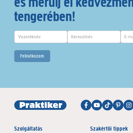
és merülj el kedvezmé
tengerében!
Feliratkozom
Szolgáltatás
Szakértői tippek