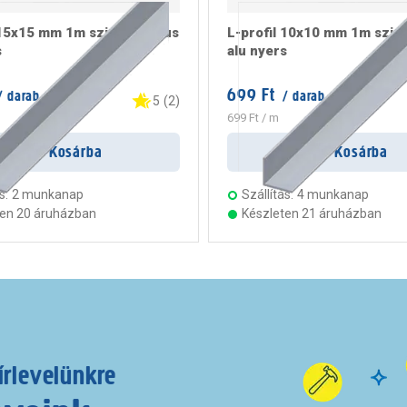
 15x15 mm 1m szimmetrikus
L-profil 10x10 mm 1m szim
s
alu nyers
699 Ft
 darab
/ darab
5
(
2
)
699 Ft
/ m
Kosárba
Kosárba
s:
2 munkanap
Szállítás:
4 munkanap
ten 20 áruházban
Készleten 21 áruházban
írlevelünkre