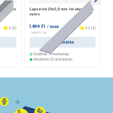
metrikus
Laposrúd 20x2,0 mm 1m alumínium
L-
nyers
1.499 Ft
33
/ darab
5
(
2
)
3.3
(
3
)
1.499 Ft
/ m
33
Kosárba
Szállítás:
4 munkanap
Készleten 22 áruházban