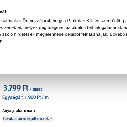
Ke
nál
togatásakor Ön hozzájárul, hogy a Praktiker Kft. és szerződött pa
zzenek el, melyek segítségével az oldalon tett látogatásának ad
Praktiker Professional
Szakiajánló
Ügyintézés és Információ
 szóló hirdetések megjelenítése céljából felhasználják. Bővebb 
an.
fil, szögvas
laposrúd 20x2,0 mm 2m alumínium ezüst
Cikkszám
:
412356
3.799 Ft
/ darab
Egységár:
1.900 Ft
/ m
Anyag
:
alumínium
További termékjellemzők