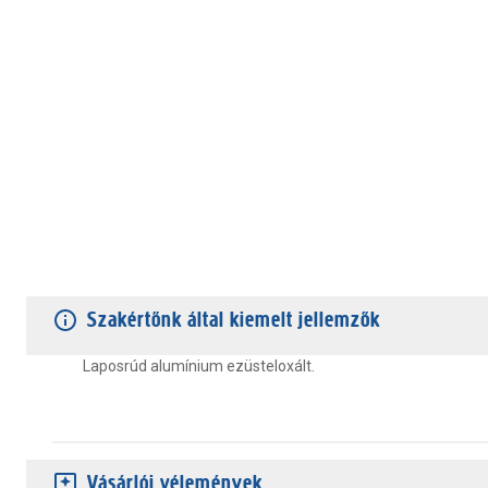
TERMÉKJELLEMZŐK
VÁSÁRLÓI VÉLEMÉNYEK
JÓTÁLLÁS
Szakértőnk által kiemelt jellemzők
Laposrúd alumínium ezüsteloxált.
Vásárlói vélemények