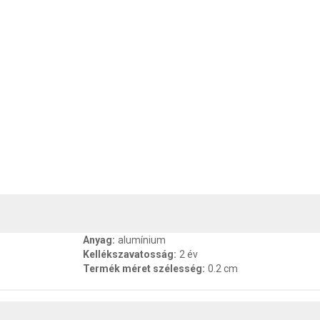
, SZAVATOSSÁG
CSOMAGOLÁSI ÉS SÚLY INFORMÁCIÓK
DOKU
Anyag
:
alumínium
Kellékszavatosság
:
2 év
Termék méret szélesség
:
0.2 cm