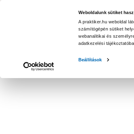
KATEGÓRIÁK
Weboldalunk sütiket hasz
A praktiker.hu weboldal lá
számítógépén sütiket helye
Ajánlatok
Márkanagykövet
Nyereményjáték
webanalitikai és személyre
adatkezelési tájékoztatób
Kezdőoldal
Építés, felújítás
Csavar, Zár, Vasalat
Lemez, pro
Beállítások