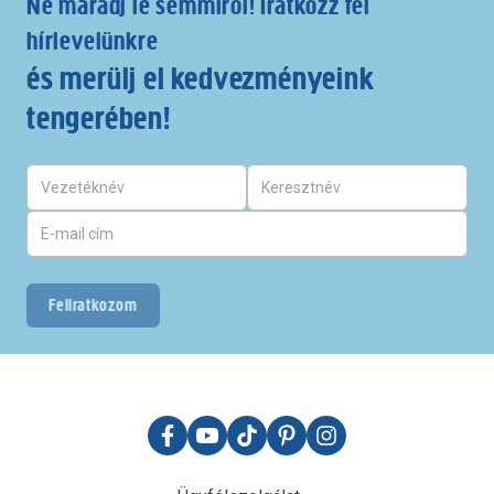
Ne maradj le semmiről! Iratkozz fel
hírlevelünkre
és merülj el kedvezményeink
tengerében!
Feliratkozom