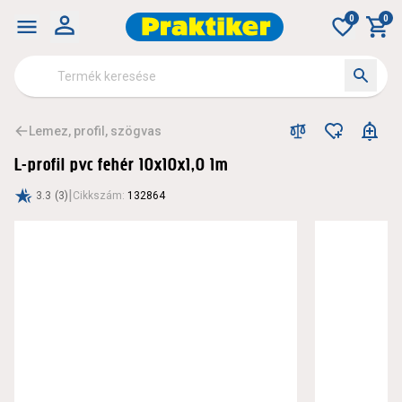
0
0
Lemez, profil, szögvas
L-profil pvc fehér 10x10x1,0 1m
|
3.3
(3)
Cikkszám
:
132864