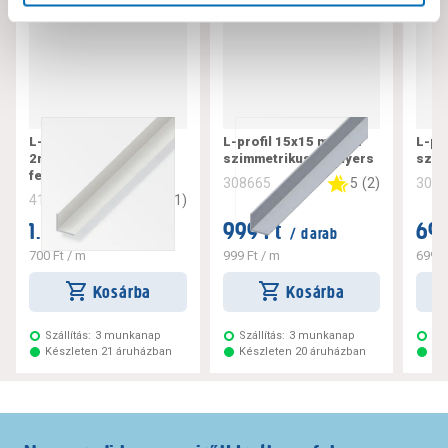
L-profil 20x20x1,5 mm
L-profil 15x15 mm 1m
L-pr
2m szimmetrikus pvc
szimmetrikus alu nyers
szim
fehér
5
(
2
)
308665
308
3
(
1
)
412377
1.399 Ft
999 Ft
699
/ darab
/ darab
700 Ft
/ m
999 Ft
/ m
699 F
Kosárba
Kosárba
Szállítás:
3 munkanap
Szállítás:
3 munkanap
Szá
Készleten 21 áruházban
Készleten 20 áruházban
Ké