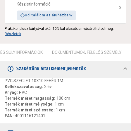
Készletinformáció
Hol találom az áruházban?
Praktiker plusz kártyával akár 10%-kal olcsóbban vásárolhatod meg.
Részletek
ÉS SÚLY INFORMÁCIÓK
DOKUMENTUMOK, FELELŐS SZEMÉLY
Szakértőnk által kiemelt jellemzők
PVC SZEGLET 10X10 FEHÉR 1M
Kellékszavatosság
:
2 év
Anyag
:
PVC
Termék méret magasság
:
100 cm
Termék méret mélysége
:
1 cm
Termék méret szélesség
:
1 cm
EAN
:
4001116121401