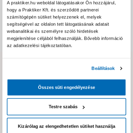
A praktiker.hu weboldal látogatásakor Ön hozzájárul,
Jótállás, szavatosság
hogy a Praktiker Kft. és szerződött partnerei
számítógépén sütiket helyezzenek el, melyek
Csomagolási és súly információk
segítségével az oldalon tett látogatásának adatait
webanalitikai és személyre szóló hirdetések
megjelenítése céljából felhasználják. Bővebb információ
Dokumentumok, felelős személy
az adatkezelési tájékoztatóban.
Hibát találtál az oldalon vagy a termék leírásában?
Beállítások
Kérjük jelezd nekünk!
Összes süti engedélyezése
Neked ajánljuk!
Testre szabás
Kizárólag az elengedhetetlen sütiket használja