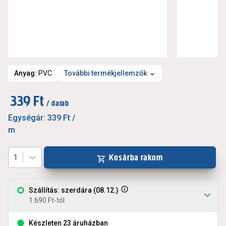
Anyag
:
PVC
További termékjellemzők
339 Ft
/ darab
Egységár:
339 Ft
/
m
Kosárba rakom
1
Szállítás: szerdára (08.12.)
1.690 Ft-tól
Készleten 23 áruházban