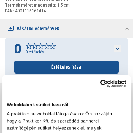
Termék méret magasság
:
1.5 cm
EAN
:
4001116161414
Vásárlói vélemények
0
0
értékelés
Értékelés írása
Jótállás, szavatosság
Weboldalunk sütiket használ
Csomagolási és súly információk
A praktiker.hu weboldal látogatásakor Ön hozzájárul,
hogy a Praktiker Kft. és szerződött partnerei
számítógépén sütiket helyezzenek el, melyek
Dokumentumok, felelős személy