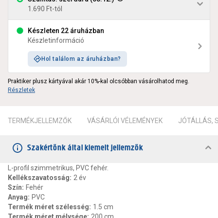
1.690 Ft-tól
Készleten 22 áruházban
Készletinformáció
Hol találom az áruházban?
Praktiker plusz kártyával akár 10%-kal olcsóbban vásárolhatod meg.
Részletek
TERMÉKJELLEMZŐK
VÁSÁRLÓI VÉLEMÉNYEK
JÓTÁLLÁS,
Szakértőnk által kiemelt jellemzők
L-profil szimmetrikus, PVC fehér.
Kellékszavatosság
:
2 év
Szín
:
Fehér
Anyag
:
PVC
Termék méret szélesség
:
1.5 cm
Termék méret mélysége
:
200 cm