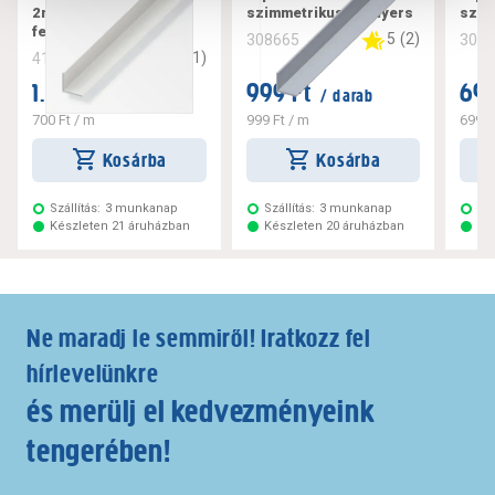
2m szimmetrikus pvc
szimmetrikus alu nyers
szim
fehér
5
(
2
)
308665
308
3
(
1
)
412377
1.399 Ft
999 Ft
699
/ darab
/ darab
700 Ft
/ m
999 Ft
/ m
699 F
Kosárba
Kosárba
Szállítás:
3 munkanap
Szállítás:
3 munkanap
Szá
Készleten 21 áruházban
Készleten 20 áruházban
Ké
Ne maradj le semmiről! Iratkozz fel
hírlevelünkre
és merülj el kedvezményeink
tengerében!