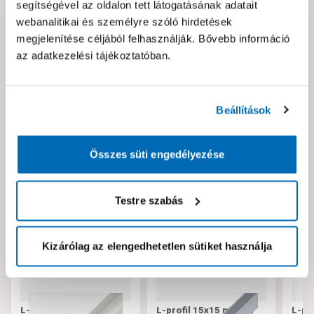
segítségével az oldalon tett látogatásának adatait
webanalitikai és személyre szóló hirdetések
megjelenítése céljából felhasználják. Bővebb információ
Hibát találtál az oldalon vagy a termék leírásában?
az adatkezelési tájékoztatóban.
Kérjük jelezd nekünk!
Beállítások
Neked ajánljuk!
Összes süti engedélyezése
Testre szabás
Kizárólag az elengedhetetlen sütiket használja
L-profil 20x20x1,5 mm
L-profil 15x15 mm 1m
L-pr