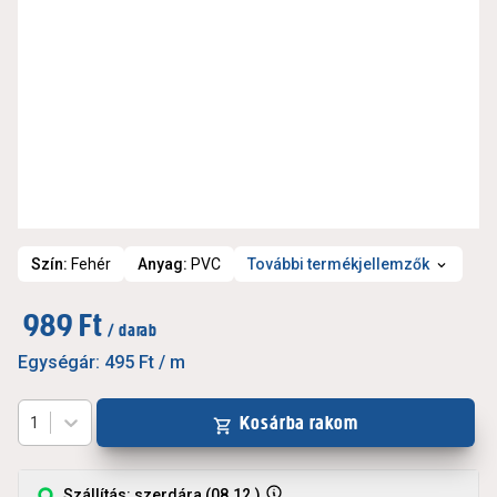
Szín
:
Fehér
Anyag
:
PVC
További termékjellemzők
989 Ft
/ darab
Egységár:
495 Ft
/ m
Kosárba rakom
1
Szállítás: szerdára (08.12.)