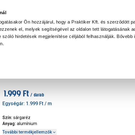
Ke
nál
togatásakor Ön hozzájárul, hogy a Praktiker Kft. és szerződött pa
zzenek el, melyek segítségével az oldalon tett látogatásának ad
Praktiker Professional
Szakiajánló
Ügyintézés és Információ
 szóló hirdetések megjelenítése céljából felhasználják. Bővebb 
an.
fil, szögvas
Cső, alumínium rézeloxált 6x1mm, 1m
Cikkszám
:
271042
1.999 Ft
/ darab
Egységár:
1.999 Ft
/ m
Szín
:
sárgaréz
Anyag
:
alumínium
További termékjellemzők