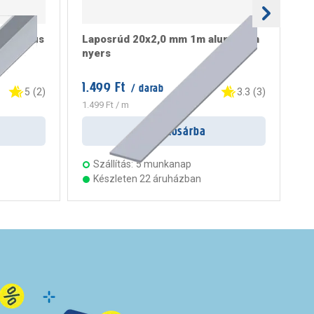
metrikus
Laposrúd 20x2,0 mm 1m alumínium
L-
nyers
1.499 Ft
33
/ darab
5
(
2
)
3.3
(
3
)
1.499 Ft
/ m
33
Kosárba
Szállítás:
5 munkanap
Készleten 22 áruházban