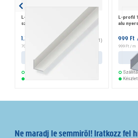
L-profil 20x20x1,5 mm 2m
L-profil
szimmetrikus pvc fehér
alu nyer
1.399 Ft
999 Ft
/ darab
/
3
(
1
)
700 Ft
/ m
999 Ft
/ m
Kosárba
Szállítás:
3 munkanap
Szállítá
Készleten 21 áruházban
Készle
Ne maradj le semmiről! Iratkozz fel h