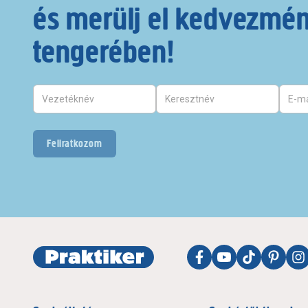
és merülj el kedvezmé
tengerében!
Feliratkozom