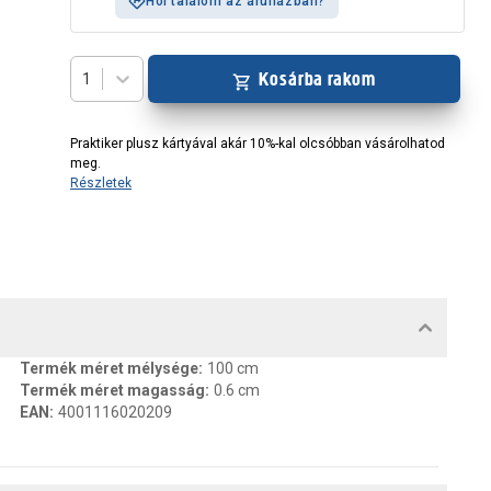
Hol találom az áruházban?
Kosárba rakom
1
Praktiker plusz kártyával akár 10%-kal olcsóbban vásárolhatod
meg.
Részletek
MENTUMOK, FELELŐS SZEMÉLY
Termék méret mélysége
:
100 cm
Termék méret magasság
:
0.6 cm
EAN
:
4001116020209