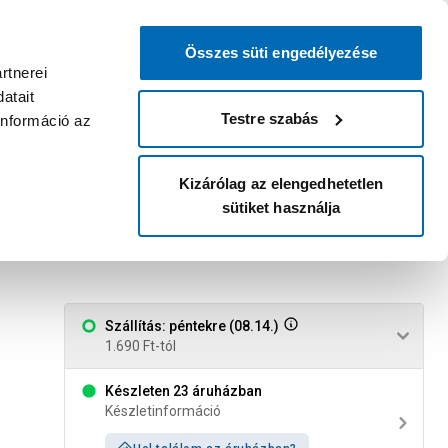
0
0
dvenc áruházam
:
Miért érdemes
Kérlek válassz
bejelentkezni?
Összes süti engedélyezése
Belépés
Listáim
Kosár
rtnerei
atait
Legyél Praktiker Plusz tag!
Áruházak és szolgáltatások
Karrier
Testre szabás
információ az
Kizárólag az elengedhetetlen
sütiket használja
Szállítás: péntekre (08.14.)
1.690 Ft-tól
Készleten 23 áruházban
Készletinformáció