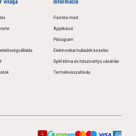
r világa
Információ
tés
Fizetési mód
énete
Applikáció
Piktogram
elelősségvállalás
Elektronikai hulladék kezelés
t
Split klíma és hőszivattyú vásárlás
latok
Termékvisszahívás