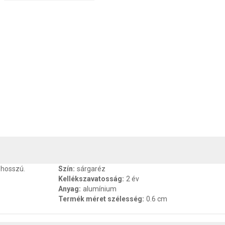
, SZAVATOSSÁG
CSOMAGOLÁSI ÉS SÚLY INFORMÁCIÓK
DOKU
 hosszú.
Szín
:
sárgaréz
Kellékszavatosság
:
2 év
Anyag
:
alumínium
Termék méret szélesség
:
0.6 cm