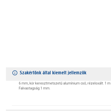
TERMÉKJELLEMZŐK
VÁSÁRLÓI VÉLEMÉNYEK
JÓTÁLLÁS
Szakértőnk által kiemelt jellemzők
6 mm, kör keresztmetszetű alumínium cső, rézeloxált. 1 m
Falvastagság 1 mm.