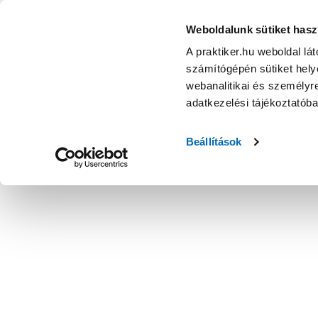
KATEGÓRIÁK
Weboldalunk sütiket hasz
A praktiker.hu weboldal lá
számítógépén sütiket helye
Ajánlatok
Márkanagykövet
Nyereményjáték
webanalitikai és személyre
adatkezelési tájékoztatób
Kezdőoldal
Építés, felújítás
Csavar, Zár, Vasalat
Lemez, pro
Beállítások