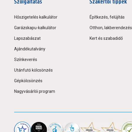
Szolgáltatás
Szakértői tippek
Hőszigetelés kalkulátor
Építkezés, felújítás
Garázskapu-kalkulátor
Otthon, lakberendezés
Lapszabászat
Kert és szabadidő
Ajándékutalvány
Színkeverés
Utánfutó kölcsönzés
Gépkölcsönzés
Nagyvásárlói program