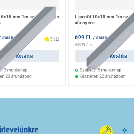
 15x15 mm 1m szimmetrikus
L-profil 10x10 mm 1m szim
s
alu nyers
699 Ft
 darab
/ darab
5
(
2
)
699 Ft
/ m
Kosárba
Kosárba
s:
3 munkanap
Szállítás:
5 munkanap
ten 20 áruházban
Készleten 22 áruházban
írlevelünkre