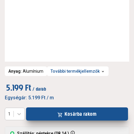
Anyag
:
Alumínium
További termékjellemzők
5.199 Ft
/ darab
Egységár:
5.199 Ft
/ m
Kosárba rakom
1
Szállítás: péntekre (08.14.)