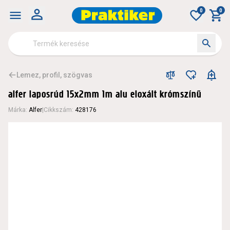
0
0
Lemez, profil, szögvas
alfer laposrúd 15x2mm 1m alu eloxált krómszínű
Márka
:
Alfer
|
Cikkszám
:
428176