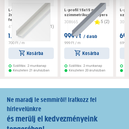
L-profil 20x20x1,5 mm
L-profil 15x15 mm 1m
L-pr
2m szimmetrikus pvc
szimmetrikus alu nyers
szim
fehér
5
(
2
)
308665
308
3
(
1
)
412377
1.399 Ft
999 Ft
699
/ darab
/ darab
700 Ft
/ m
999 Ft
/ m
699 F
Kosárba
Kosárba
Szállítás:
2 munkanap
Szállítás:
2 munkanap
Szá
Készleten 21 áruházban
Készleten 20 áruházban
Ké
Ne maradj le semmiről! Iratkozz fel
hírlevelünkre
és merülj el kedvezményeink
tengerében!