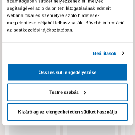
számítógépén sütiket helyezzenek el, melyek
segítségével az oldalon tett látogatásának adatait
Dokumentumok, felelős személy
webanalitikai és személyre szóló hirdetések
megjelenítése céljából felhasználják. Bővebb információ
az adatkezelési tájékoztatóban.
Hibát találtál az oldalon vagy a termék leírásában?
Kérjük jelezd nekünk!
Beállítások
Neked ajánljuk!
Összes süti engedélyezése
Testre szabás
Kizárólag az elengedhetetlen sütiket használja