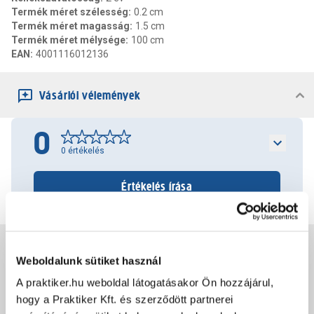
Termék méret szélesség
:
0.2 cm
Termék méret magasság
:
1.5 cm
Termék méret mélysége
:
100 cm
EAN
:
4001116012136
Vásárlói vélemények
0
0
értékelés
Értékelés írása
Jótállás, szavatosság
Weboldalunk sütiket használ
A praktiker.hu weboldal látogatásakor Ön hozzájárul,
Csomagolási és súly információk
hogy a Praktiker Kft. és szerződött partnerei