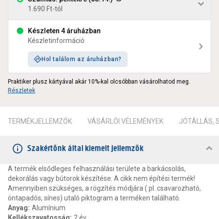
1.690 Ft-tól
Készleten 4 áruházban
Készletinformáció
Hol találom az áruházban?
Praktiker plusz kártyával akár 10%-kal olcsóbban vásárolhatod meg.
Részletek
TERMÉKJELLEMZŐK
VÁSÁRLÓI VÉLEMÉNYEK
JÓTÁLLÁS,
Szakértőnk által kiemelt jellemzők
A termék elsődleges felhasználási területe a barkácsolás,
dekorálás vagy bútorok készítése. A cikk nem építési termék!
Amennyiben szükséges, a rögzítés módjára ( pl. csavarozható,
öntapadós, sínes) utaló piktogram a terméken található.
Anyag
:
Alumínium
Kellékszavatosság
:
2 év