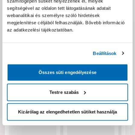
számítógépén sütiket helyezzenek el, melyek
segítségével az oldalon tett látogatásának adatait
Dokumentumok, felelős személy
webanalitikai és személyre szóló hirdetések
megjelenítése céljából felhasználják. Bővebb információ
az adatkezelési tájékoztatóban.
Hibát találtál az oldalon vagy a termék leírásában?
Kérjük jelezd nekünk!
Beállítások
Neked ajánljuk!
Összes süti engedélyezése
Testre szabás
Kizárólag az elengedhetetlen sütiket használja