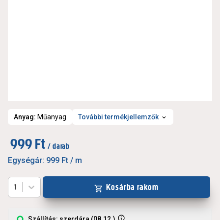
Anyag
:
Műanyag
További termékjellemzők
999 Ft
/ darab
Egységár:
999 Ft
/ m
Kosárba rakom
1
Szállítás: szerdára (08.12.)