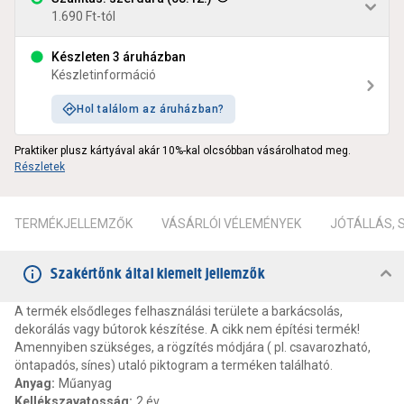
1.690 Ft-tól
Készleten 3 áruházban
Készletinformáció
Hol találom az áruházban?
Praktiker plusz kártyával akár 10%-kal olcsóbban vásárolhatod meg.
Részletek
TERMÉKJELLEMZŐK
VÁSÁRLÓI VÉLEMÉNYEK
JÓTÁLLÁS,
Szakértőnk által kiemelt jellemzők
A termék elsődleges felhasználási területe a barkácsolás,
dekorálás vagy bútorok készítése. A cikk nem építési termék!
Amennyiben szükséges, a rögzítés módjára ( pl. csavarozható,
öntapadós, sínes) utaló piktogram a terméken található.
Anyag
:
Műanyag
Kellékszavatosság
:
2 év