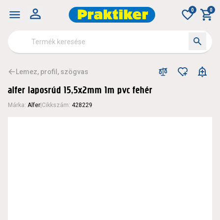
0
0
Lemez, profil, szögvas
alfer laposrúd 15,5x2mm 1m pvc fehér
Márka
:
Alfer
|
Cikkszám
:
428229