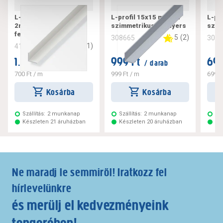
L-profil 20x20x1,5 mm
L-profil 15x15 mm 1m
L-pr
2m szimmetrikus pvc
szimmetrikus alu nyers
szim
fehér
5
(
2
)
308665
308
3
(
1
)
412377
1.399 Ft
999 Ft
699
/ darab
/ darab
700 Ft
/ m
999 Ft
/ m
699 F
Kosárba
Kosárba
Szállítás:
2 munkanap
Szállítás:
2 munkanap
Szá
Készleten 21 áruházban
Készleten 20 áruházban
Ké
Ne maradj le semmiről! Iratkozz fel
hírlevelünkre
és merülj el kedvezményeink
tengerében!