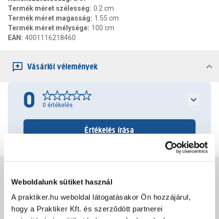
Termék méret szélesség
:
0.2 cm
Termék méret magasság
:
1.55 cm
Termék méret mélysége
:
100 cm
EAN
:
4001116218460
Vásárlói vélemények
0
0
értékelés
Értékelés írása
Jótállás, szavatosság
Weboldalunk sütiket használ
A praktiker.hu weboldal látogatásakor Ön hozzájárul,
Csomagolási és súly információk
hogy a Praktiker Kft. és szerződött partnerei