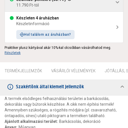
11.790 Ft-tól
Készleten 4 áruházban
Készletinformáció
Hol találom az áruházban?
Praktiker plusz kártyával akár 10%-kal olcsóbban vásárolhatod meg.
Részletek
TERMÉKJELLEMZŐK
VÁSÁRLÓI VÉLEMÉNYEK
JÓTÁLLÁS,
Szakértőnk által kiemelt jellemzők
A termék elsődleges felhasználási területei a barkácsolás,
dekorálás vagy bútorok készítése. A cikk nem építési termék!
Amennyiben szükséges, a rögzítés módjára (pl. csavarozható,
öntapadós, sínes) utaló piktogram a terméken található.
Ajánlott alkalmazási terület
:
Barkácsolás, dekoráció
Anyag
:
Műanyag