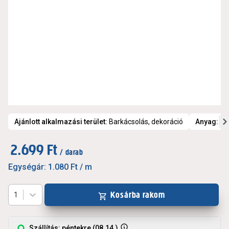
Ajánlott alkalmazási terület
:
Barkácsolás, dekoráció
Anyag
:
Mű
2.699 Ft
/ darab
Egységár:
1.080 Ft
/ m
Kosárba rakom
1
Szállítás: péntekre (08.14.)