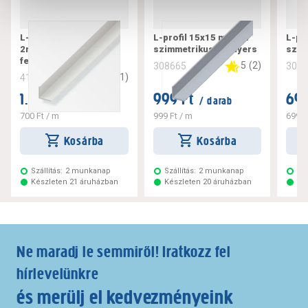
L-profil 20x20x1,5 mm
L-profil 15x15 mm 1m
L-pr
2m szimmetrikus pvc
szimmetrikus alu nyers
szim
fehér
5
(
2
)
308665
308
3
(
1
)
412377
1.399 Ft
999 Ft
699
/ darab
/ darab
700 Ft
/ m
999 Ft
/ m
699 F
Kosárba
Kosárba
Szállítás:
2 munkanap
Szállítás:
2 munkanap
Szá
Készleten 21 áruházban
Készleten 20 áruházban
Ké
Ne maradj le semmiről! Iratkozz fel
hírlevelünkre
és merülj el kedvezményeink