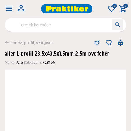
0
0
Lemez, profil, szögvas
alfer L-profil 23,5x43,5x1,5mm 2,5m pvc fehér
Márka
:
Alfer
|
Cikkszám
:
428155