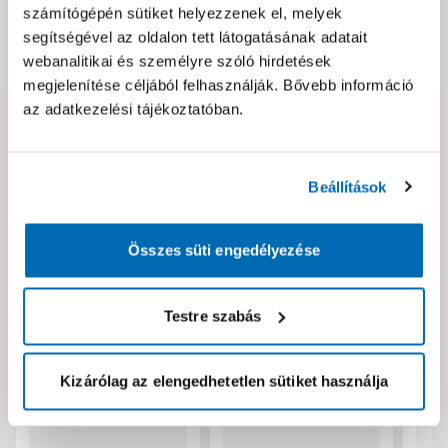
számítógépén sütiket helyezzenek el, melyek
segítségével az oldalon tett látogatásának adatait
Dokumentumok, felelős személy
webanalitikai és személyre szóló hirdetések
megjelenítése céljából felhasználják. Bővebb információ
az adatkezelési tájékoztatóban.
Hibát találtál az oldalon vagy a termék leírásában?
Kérjük jelezd nekünk!
Beállítások
Neked ajánljuk!
Összes süti engedélyezése
Testre szabás
Kizárólag az elengedhetetlen sütiket használja