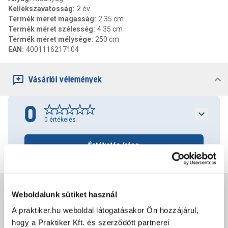
Kellékszavatosság
:
2 év
Termék méret magasság
:
2.35 cm
Termék méret szélesség
:
4.35 cm
Termék méret mélysége
:
250 cm
EAN
:
4001116217104
Vásárlói vélemények
0
0
értékelés
Értékelés írása
Jótállás, szavatosság
Weboldalunk sütiket használ
A praktiker.hu weboldal látogatásakor Ön hozzájárul,
Csomagolási és súly információk
hogy a Praktiker Kft. és szerződött partnerei