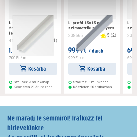
L-profil 20x20x1,5 mm
L-profil 15x15 mm 1m
L-pr
2m szimmetrikus pvc
szimmetrikus alu nyers
szim
fehér
5
(
2
)
308665
308
3
(
1
)
412377
1.399 Ft
999 Ft
699
/ darab
/ darab
700 Ft
/ m
999 Ft
/ m
699 F
Kosárba
Kosárba
Szállítás:
3 munkanap
Szállítás:
3 munkanap
Szá
Készleten 21 áruházban
Készleten 20 áruházban
Ké
Ne maradj le semmiről! Iratkozz fel
hírlevelünkre