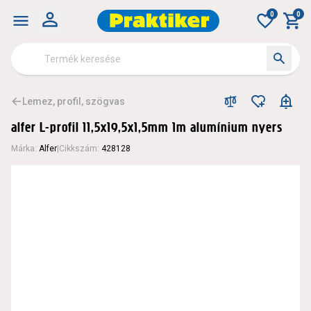
0
0
Lemez, profil, szögvas
alfer L-profil 11,5x19,5x1,5mm 1m alumínium nyers
Márka
:
Alfer
|
Cikkszám
:
428128