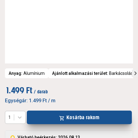
Anyag
:
Alumínium
Ajánlott alkalmazási terület
:
Barkácsolás, d
1.499 Ft
/ darab
Egységár:
1.499 Ft
/ m
Kosárba rakom
1
Várható beérkezés: 2026.08.13.