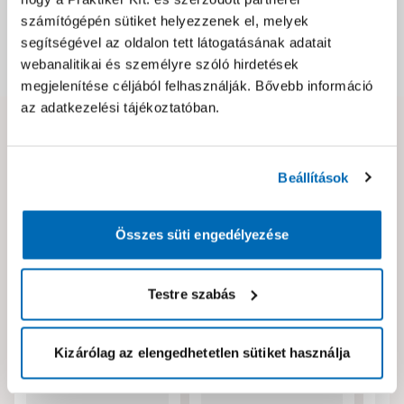
Csomagolási és súly információk
számítógépén sütiket helyezzenek el, melyek
segítségével az oldalon tett látogatásának adatait
webanalitikai és személyre szóló hirdetések
Dokumentumok, felelős személy
megjelenítése céljából felhasználják. Bővebb információ
az adatkezelési tájékoztatóban.
Hibát találtál az oldalon vagy a termék leírásában?
Kérjük jelezd nekünk!
Beállítások
Neked ajánljuk!
Összes süti engedélyezése
Testre szabás
Kizárólag az elengedhetetlen sütiket használja