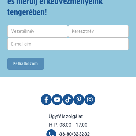
és merülj el kedvezményeink
tengerében!
Feliratkozom
Ügyfélszolgálat
H-P: 08:00 - 17:00
+36-80/32-32-32