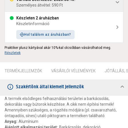
Személyes átvétel: 590 Ft
Készleten 2 áruházban
Készletinformáció
Hol találom az áruházban?
Praktiker plusz kártyával akár 10%-kal olcsóbban vásárolhatod meg.
Részletek
TERMÉKJELLEMZŐK
VÁSÁRLÓI VÉLEMÉNYEK
JÓTÁLLÁS,
Szakértőnk által kiemelt jellemzők
A termék elsődleges felhasználási területei a barkácsolás,
dekorálás vagy bútorok készítése. A cikk nem építési termék!
Amennyiben szükséges, a rögzítés módjára (pl. csavarozható,
öntapadós, sínes) utaló piktogram a terméken található.
Anyag
:
Alumínium
Ajánlott alkalmazási terület
:
Barkácsolás, dekoráció