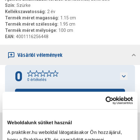
Szín
:
Szürke
Kellékszavatosság
:
2 év
Termék méret magasság
:
1.15 cm
Termék méret szélesség
:
1.95 cm
Termék méret mélysége
:
100 cm
EAN
:
4001116256448
Vásárlói vélemények
0
0
értékelés
Értékelés írása
Jótállás, szavatosság
Weboldalunk sütiket használ
A praktiker.hu weboldal látogatásakor Ön hozzájárul,
hogy a Praktiker Kft. és szerződött partnerei