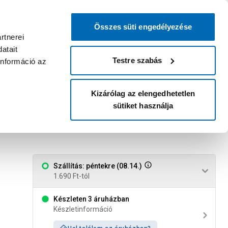
0
0
dvenc áruházam
:
Miért érdemes
Kérlek válassz
bejelentkezni?
Összes süti engedélyezése
Belépés
Listáim
Kosár
rtnerei
atait
Legyél Praktiker Plusz tag!
Áruházak és szolgáltatások
Karrier
Testre szabás
információ az
Kizárólag az elengedhetetlen
sütiket használja
rómszínű
Szállítás: péntekre (08.14.)
1.690 Ft-tól
Készleten 3 áruházban
Készletinformáció