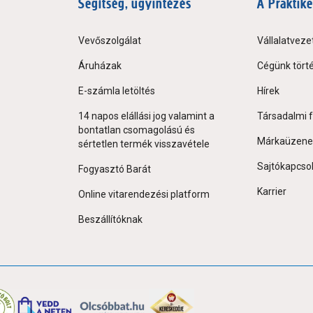
Segítség, ügyintézés
A Praktike
Vevőszolgálat
Vállalatveze
Áruházak
Cégünk tört
E-számla letöltés
Hírek
14 napos elállási jog valamint a
Társadalmi f
bontatlan csomagolású és
Márkaüzene
sértetlen termék visszavétele
Sajtókapcso
Fogyasztó Barát
Karrier
Online vitarendezési platform
Beszállítóknak