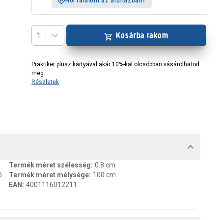
Hol találom az áruházban?
Kosárba rakom
1
Praktiker plusz kártyával akár 10%-kal olcsóbban vásárolhatod
meg.
Részletek
MENTUMOK, FELELŐS SZEMÉLY
Termék méret szélesség
:
0.8 cm
ó
Termék méret mélysége
:
100 cm
EAN
:
4001116012211