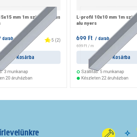
 15x15 mm 1m szimmetrikus
L-profil 10x10 mm 1m szim
s
alu nyers
699 Ft
 darab
/ darab
5
(
2
)
699 Ft
/ m
Kosárba
Kosárba
s:
3 munkanap
Szállítás:
5 munkanap
ten 20 áruházban
Készleten 22 áruházban
írlevelünkre