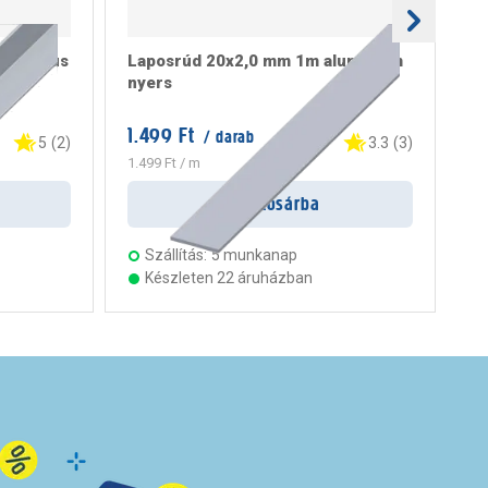
metrikus
Laposrúd 20x2,0 mm 1m alumínium
L-
nyers
1.499 Ft
33
/ darab
5
(
2
)
3.3
(
3
)
1.499 Ft
/ m
33
Kosárba
Szállítás:
5 munkanap
Készleten 22 áruházban