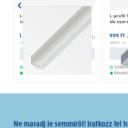
L-profil 20x20x1,5 mm 2m
L-profil
szimmetrikus pvc fehér
alu nyer
1.399 Ft
999 Ft
/ darab
/
3
(
1
)
700 Ft
/ m
999 Ft
/ m
Kosárba
Szállítás:
3 munkanap
Szállítá
Készleten 21 áruházban
Készle
Ne maradj le semmiről! Iratkozz fel h