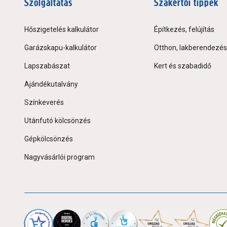
Szolgáltatás
Szakértői tippek
Hőszigetelés kalkulátor
Építkezés, felújítás
Garázskapu-kalkulátor
Otthon, lakberendezés
Lapszabászat
Kert és szabadidő
Ajándékutalvány
Színkeverés
Utánfutó kölcsönzés
Gépkölcsönzés
Nagyvásárlói program