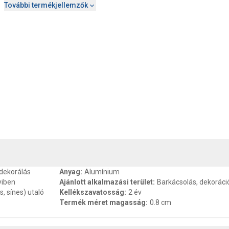
További termékjellemzők
, SZAVATOSSÁG
CSOMAGOLÁSI ÉS SÚLY INFORMÁCIÓK
DOKU
 dekorálás
Anyag
:
Alumínium
yiben
Ajánlott alkalmazási terület
:
Barkácsolás, dekoráci
, sínes) utaló
Kellékszavatosság
:
2 év
Termék méret magasság
:
0.8 cm