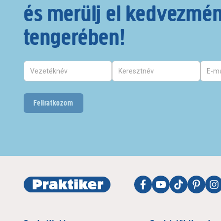
és merülj el kedvezmé
tengerében!
Feliratkozom