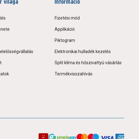
r világa
Információ
tés
Fizetési mód
énete
Applikáció
Piktogram
elelősségvállalás
Elektronikai hulladék kezelés
t
Split klíma és hőszivattyú vásárlás
latok
Termékvisszahívás