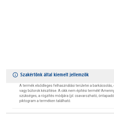
TERMÉKJELLEMZŐK
VÁSÁRLÓI VÉLEMÉNYEK
JÓTÁLLÁS
Szakértőnk által kiemelt jellemzők
A termék elsődleges felhasználási területei a barkácsolás,
vagy bútorok készítése. A cikk nem építési termék! Amenn
szükséges, a rögzítés módjára (pl. csavarozható, öntapadós
piktogram a terméken található.