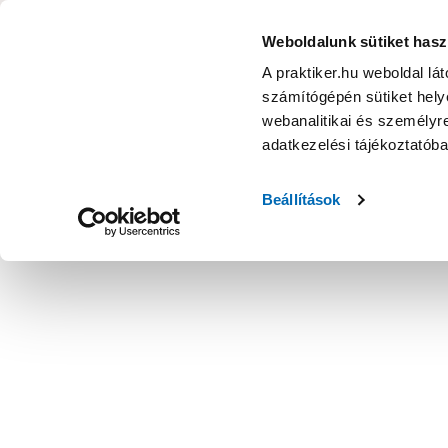
KATEGÓRIÁK
Weboldalunk sütiket hasz
A praktiker.hu weboldal lá
számítógépén sütiket helye
Ajánlatok
Márkanagykövet
Nyereményjáték
webanalitikai és személyre
adatkezelési tájékoztatób
Kezdőoldal
Építés, felújítás
Csavar, Zár, Vasalat
Lemez, pro
Beállítások