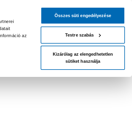
Összes süti engedélyezése
rtnerei
atait
Testre szabás
információ az
Kizárólag az elengedhetetlen
sütiket használja