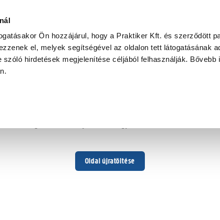
nál
togatásakor Ön hozzájárul, hogy a Praktiker Kft. és szerződött pa
zzenek el, melyek segítségével az oldalon tett látogatásának ad
 szóló hirdetések megjelenítése céljából felhasználják. Bővebb 
Hoppá ...
an.
Váratlan hiba történt
Dolgozunk a hiba javításán. Egy kis türelmet kérünk.
Oldal újratöltése