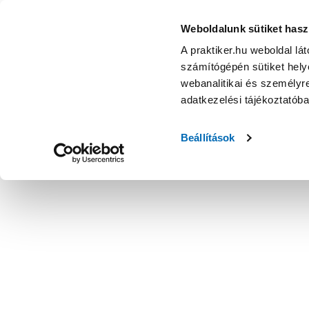
Weboldalunk sütiket hasz
A praktiker.hu weboldal lá
számítógépén sütiket helye
webanalitikai és személyre
adatkezelési tájékoztatób
Beállítások