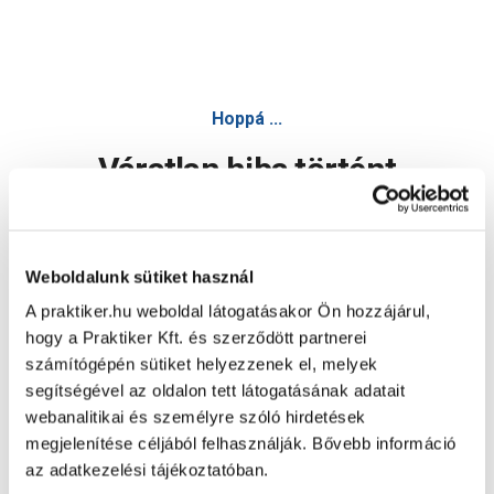
Hoppá ...
Váratlan hiba történt
Dolgozunk a hiba javításán. Egy kis türelmet kérünk.
Weboldalunk sütiket használ
A praktiker.hu weboldal látogatásakor Ön hozzájárul,
Oldal újratöltése
hogy a Praktiker Kft. és szerződött partnerei
számítógépén sütiket helyezzenek el, melyek
segítségével az oldalon tett látogatásának adatait
webanalitikai és személyre szóló hirdetések
megjelenítése céljából felhasználják. Bővebb információ
az adatkezelési tájékoztatóban.