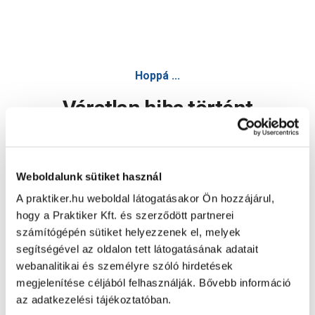
Hoppá ...
Váratlan hiba történt
Dolgozunk a hiba javításán. Egy kis türelmet kérünk.
Weboldalunk sütiket használ
A praktiker.hu weboldal látogatásakor Ön hozzájárul,
Oldal újratöltése
hogy a Praktiker Kft. és szerződött partnerei
számítógépén sütiket helyezzenek el, melyek
segítségével az oldalon tett látogatásának adatait
webanalitikai és személyre szóló hirdetések
megjelenítése céljából felhasználják. Bővebb információ
az adatkezelési tájékoztatóban.