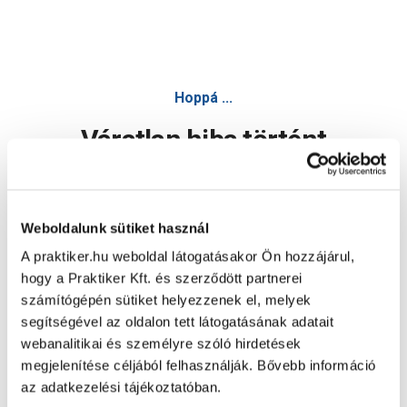
Hoppá ...
Váratlan hiba történt
Dolgozunk a hiba javításán. Egy kis türelmet kérünk.
Weboldalunk sütiket használ
A praktiker.hu weboldal látogatásakor Ön hozzájárul,
Oldal újratöltése
hogy a Praktiker Kft. és szerződött partnerei
számítógépén sütiket helyezzenek el, melyek
segítségével az oldalon tett látogatásának adatait
webanalitikai és személyre szóló hirdetések
megjelenítése céljából felhasználják. Bővebb információ
az adatkezelési tájékoztatóban.