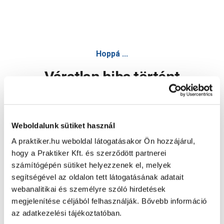
Hoppá ...
Váratlan hiba történt
Dolgozunk a hiba javításán. Egy kis türelmet kérünk.
Weboldalunk sütiket használ
A praktiker.hu weboldal látogatásakor Ön hozzájárul,
Oldal újratöltése
hogy a Praktiker Kft. és szerződött partnerei
számítógépén sütiket helyezzenek el, melyek
segítségével az oldalon tett látogatásának adatait
webanalitikai és személyre szóló hirdetések
megjelenítése céljából felhasználják. Bővebb információ
az adatkezelési tájékoztatóban.