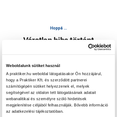
Hoppá ...
Váratlan hiba történt
Dolgozunk a hiba javításán. Egy kis türelmet kérünk.
Weboldalunk sütiket használ
A praktiker.hu weboldal látogatásakor Ön hozzájárul,
Oldal újratöltése
hogy a Praktiker Kft. és szerződött partnerei
számítógépén sütiket helyezzenek el, melyek
segítségével az oldalon tett látogatásának adatait
webanalitikai és személyre szóló hirdetések
megjelenítése céljából felhasználják. Bővebb információ
az adatkezelési tájékoztatóban.