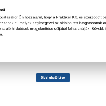
nál
togatásakor Ön hozzájárul, hogy a Praktiker Kft. és szerződött pa
zzenek el, melyek segítségével az oldalon tett látogatásának ad
 szóló hirdetések megjelenítése céljából felhasználják. Bővebb 
Hoppá ...
an.
Váratlan hiba történt
Dolgozunk a hiba javításán. Egy kis türelmet kérünk.
Oldal újratöltése