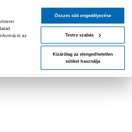
Összes süti engedélyezése
rtnerei
atait
Testre szabás
információ az
Kizárólag az elengedhetetlen
sütiket használja