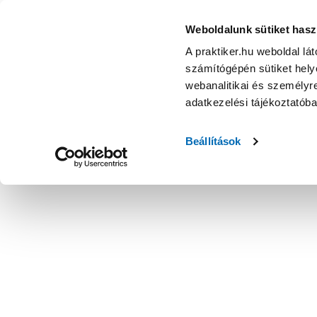
Weboldalunk sütiket hasz
A praktiker.hu weboldal lá
számítógépén sütiket helye
webanalitikai és személyre
adatkezelési tájékoztatób
Beállítások