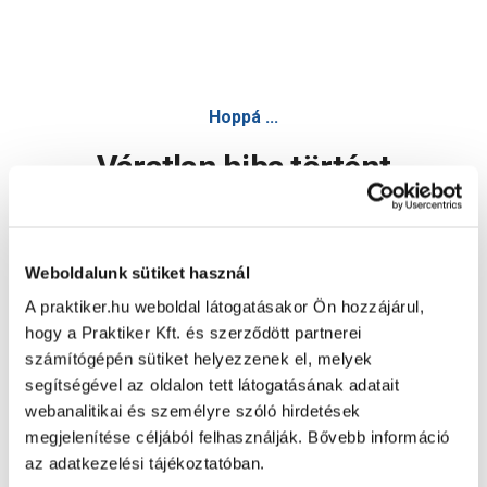
Hoppá ...
Váratlan hiba történt
Dolgozunk a hiba javításán. Egy kis türelmet kérünk.
Weboldalunk sütiket használ
A praktiker.hu weboldal látogatásakor Ön hozzájárul,
Oldal újratöltése
hogy a Praktiker Kft. és szerződött partnerei
számítógépén sütiket helyezzenek el, melyek
segítségével az oldalon tett látogatásának adatait
webanalitikai és személyre szóló hirdetések
megjelenítése céljából felhasználják. Bővebb információ
az adatkezelési tájékoztatóban.