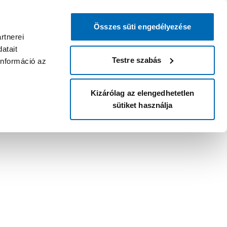
Összes süti engedélyezése
rtnerei
atait
Testre szabás
információ az
Kizárólag az elengedhetetlen
sütiket használja