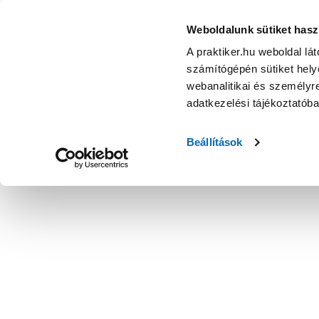
Weboldalunk sütiket hasz
A praktiker.hu weboldal lá
számítógépén sütiket helye
webanalitikai és személyre
adatkezelési tájékoztatób
Beállítások