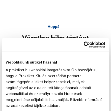
Hoppá ...
Váratlan hiba történt
Dolgozunk a hiba javításán. Egy kis türelmet kérünk.
Weboldalunk sütiket használ
A praktiker.hu weboldal látogatásakor Ön hozzájárul,
Oldal újratöltése
hogy a Praktiker Kft. és szerződött partnerei
számítógépén sütiket helyezzenek el, melyek
segítségével az oldalon tett látogatásának adatait
webanalitikai és személyre szóló hirdetések
megjelenítése céljából felhasználják. Bővebb információ
az adatkezelési tájékoztatóban.