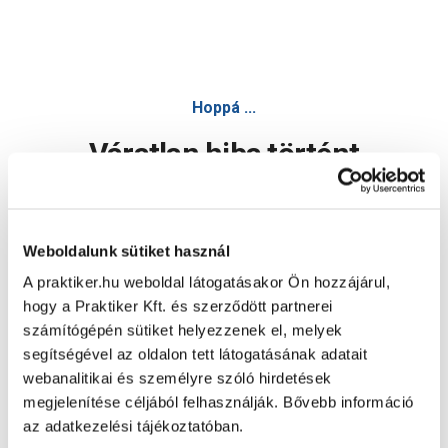
Hoppá ...
Váratlan hiba történt
Dolgozunk a hiba javításán. Egy kis türelmet kérünk.
Weboldalunk sütiket használ
A praktiker.hu weboldal látogatásakor Ön hozzájárul,
Oldal újratöltése
hogy a Praktiker Kft. és szerződött partnerei
számítógépén sütiket helyezzenek el, melyek
segítségével az oldalon tett látogatásának adatait
webanalitikai és személyre szóló hirdetések
megjelenítése céljából felhasználják. Bővebb információ
az adatkezelési tájékoztatóban.