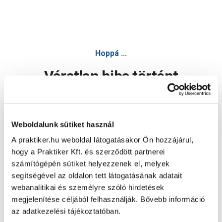
Hoppá ...
Váratlan hiba történt
Dolgozunk a hiba javításán. Egy kis türelmet kérünk.
Weboldalunk sütiket használ
A praktiker.hu weboldal látogatásakor Ön hozzájárul,
Oldal újratöltése
hogy a Praktiker Kft. és szerződött partnerei
számítógépén sütiket helyezzenek el, melyek
segítségével az oldalon tett látogatásának adatait
webanalitikai és személyre szóló hirdetések
megjelenítése céljából felhasználják. Bővebb információ
az adatkezelési tájékoztatóban.