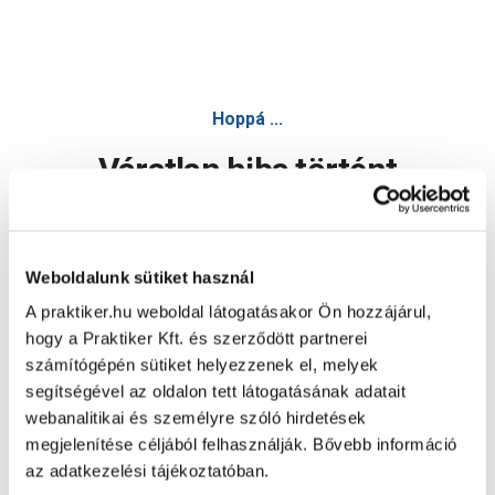
Hoppá ...
Váratlan hiba történt
Dolgozunk a hiba javításán. Egy kis türelmet kérünk.
Weboldalunk sütiket használ
A praktiker.hu weboldal látogatásakor Ön hozzájárul,
Oldal újratöltése
hogy a Praktiker Kft. és szerződött partnerei
számítógépén sütiket helyezzenek el, melyek
segítségével az oldalon tett látogatásának adatait
webanalitikai és személyre szóló hirdetések
megjelenítése céljából felhasználják. Bővebb információ
az adatkezelési tájékoztatóban.