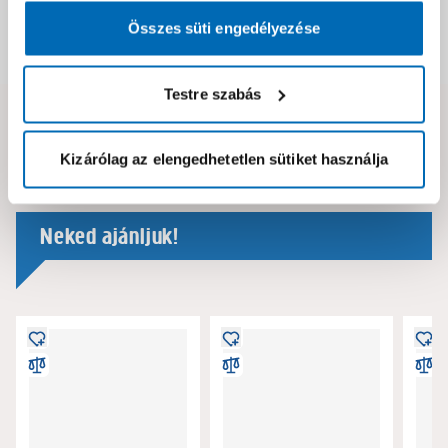
Összes süti engedélyezése
Dokumentumok, felelős személy
Testre szabás
Hibát találtál az oldalon vagy a termék leírásában?
Kérjük jelezd nekünk!
Kizárólag az elengedhetetlen sütiket használja
Neked ajánljuk!