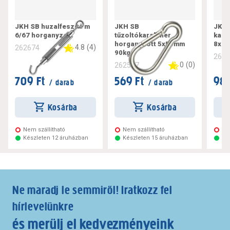
JKH SB huzalfeszítő m
JKH SB
JKH 
6/67 horganyzott
tűzoltókarabíner
kara
horganyzott 5x50mm
8x 
4.8
(
4
)
262674
90kg
262
0
(
0
)
262587
709 Ft
569 Ft
989
/ darab
/ darab
Kosárba
Kosárba
Nem szállítható
Nem szállítható
Ne
Készleten 12 áruházban
Készleten 15 áruházban
Ké
Ne maradj le semmiről! Iratkozz fel
hírlevelünkre
és merülj el kedvezményeink