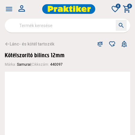
0
0
Lánc- és kötél tartozék
Kötélszorító bilincs 12mm
Márka
:
Samurai
|
Cikkszám
:
440097