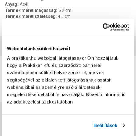
Anyag
:
Acél
Termék méret magasság
:
5.2 cm
Termék méret szélesség
:
4.3 cm
Termék méret mélysége
:
1 cm
EAN
:
5999574323620
Vásárlói vélemények
Weboldalunk sütiket használ
A praktiker.hu weboldal látogatásakor Ön hozzájárul,
0
hogy a Praktiker Kft. és szerződött partnerei
0
értékelés
számítógépén sütiket helyezzenek el, melyek
segítségével az oldalon tett látogatásának adatait
Értékelés írása
webanalitikai és személyre szóló hirdetések
megjelenítése céljából felhasználják. Bővebb információ
az adatkezelési tájékoztatóban.
Jótállás, szavatosság
Beállítások
Csomagolási és súly információk