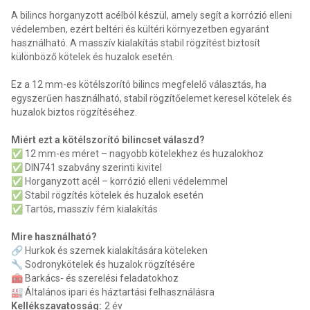
A bilincs horganyzott acélból készül, amely segít a korrózió elleni
védelemben, ezért beltéri és kültéri környezetben egyaránt
használható. A masszív kialakítás stabil rögzítést biztosít
különböző kötelek és huzalok esetén.
Ez a 12 mm-es kötélszorító bilincs megfelelő választás, ha
egyszerűen használható, stabil rögzítőelemet keresel kötelek és
huzalok biztos rögzítéséhez.
Miért ezt a kötélszorító bilincset válaszd?
✅ 12 mm-es méret – nagyobb kötelekhez és huzalokhoz
✅ DIN741 szabvány szerinti kivitel
✅ Horganyzott acél – korrózió elleni védelemmel
✅ Stabil rögzítés kötelek és huzalok esetén
✅ Tartós, masszív fém kialakítás
Mire használható?
🔗 Hurkok és szemek kialakítására köteleken
🔧 Sodronykötelek és huzalok rögzítésére
🧰 Barkács- és szerelési feladatokhoz
🏭 Általános ipari és háztartási felhasználásra
Kellékszavatosság
:
2 év