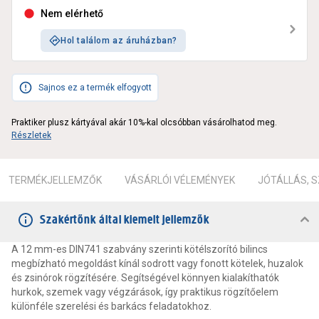
Nem elérhető
Hol találom az áruházban?
Sajnos ez a termék elfogyott
Praktiker plusz kártyával akár 10%-kal olcsóbban vásárolhatod meg.
Részletek
TERMÉKJELLEMZŐK
VÁSÁRLÓI VÉLEMÉNYEK
JÓTÁLLÁS, 
Szakértőnk által kiemelt jellemzők
A 12 mm-es DIN741 szabvány szerinti kötélszorító bilincs
megbízható megoldást kínál sodrott vagy fonott kötelek, huzalok
és zsinórok rögzítésére. Segítségével könnyen kialakíthatók
hurkok, szemek vagy végzárások, így praktikus rögzítőelem
különféle szerelési és barkács feladatokhoz.