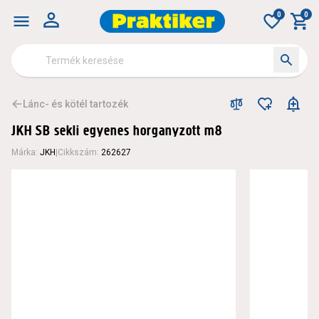
0
0
Lánc- és kötél tartozék
JKH SB sekli egyenes horganyzott m8
Márka
:
JKH
|
Cikkszám
:
262627