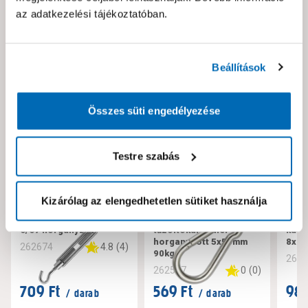
az adatkezelési tájékoztatóban.
Neked ajánljuk!
Beállítások
Összes süti engedélyezése
Testre szabás
Kizárólag az elengedhetetlen sütiket használja
JKH SB huzalfeszítő m
JKH SB
JKH 
6/67 horganyzott
tűzoltókarabíner
kara
horganyzott 5x50mm
8x 
4.8
(
4
)
262674
90kg
262
0
(
0
)
262587
709 Ft
569 Ft
989
/ darab
/ darab