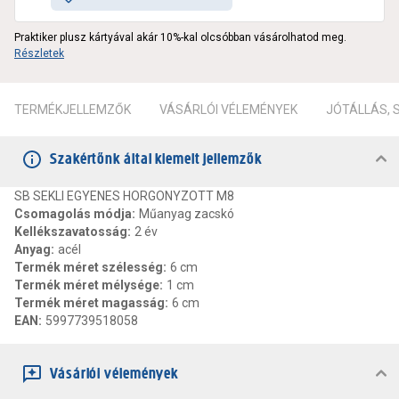
Praktiker plusz kártyával akár 10%-kal olcsóbban vásárolhatod meg.
Részletek
TERMÉKJELLEMZŐK
VÁSÁRLÓI VÉLEMÉNYEK
JÓTÁLLÁS,
Szakértőnk által kiemelt jellemzők
SB SEKLI EGYENES HORGONYZOTT M8
Csomagolás módja
:
Műanyag zacskó
Kellékszavatosság
:
2 év
Anyag
:
acél
Termék méret szélesség
:
6 cm
Termék méret mélysége
:
1 cm
Termék méret magasság
:
6 cm
EAN
:
5997739518058
Vásárlói vélemények