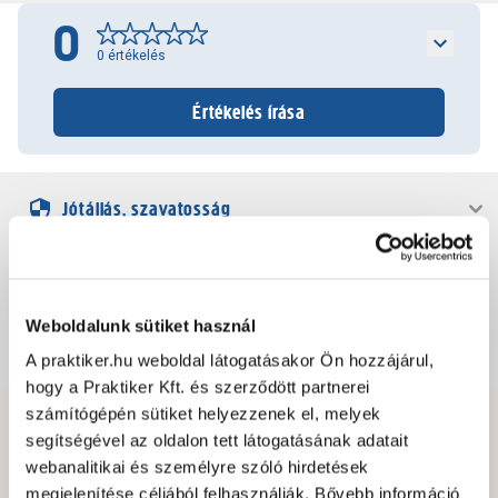
0
0
értékelés
Értékelés írása
Jótállás, szavatosság
Csomagolási és súly információk
Weboldalunk sütiket használ
Dokumentumok, felelős személy
A praktiker.hu weboldal látogatásakor Ön hozzájárul,
hogy a Praktiker Kft. és szerződött partnerei
számítógépén sütiket helyezzenek el, melyek
segítségével az oldalon tett látogatásának adatait
Hibát találtál az oldalon vagy a termék leírásában?
webanalitikai és személyre szóló hirdetések
Kérjük jelezd nekünk!
megjelenítése céljából felhasználják. Bővebb információ