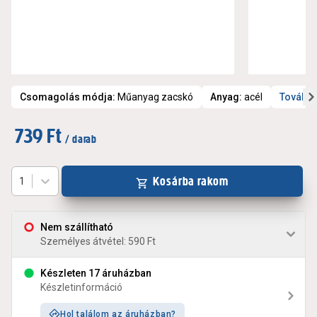
Csomagolás módja
:
Műanyag zacskó
Anyag
:
acél
További
739 Ft
/ darab
Kosárba rakom
1
Nem szállítható
Személyes átvétel: 590 Ft
Készleten 17 áruházban
Készletinformáció
Hol találom az áruházban?