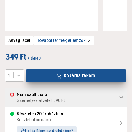
Anyag
:
acél
További termékjellemzők
349 Ft
/ darab
Kosárba rakom
1
Nem szállítható
Személyes átvétel: 590 Ft
Készleten 20 áruházban
Készletinformáció
Hol találom az áruházban?