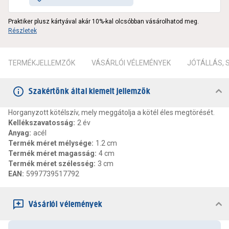
Praktiker plusz kártyával akár 10%-kal olcsóbban vásárolhatod meg.
Részletek
TERMÉKJELLEMZŐK
VÁSÁRLÓI VÉLEMÉNYEK
JÓTÁLLÁS,
Szakértőnk által kiemelt jellemzők
Horganyzott kötélszív, mely meggátolja a kötél éles megtörését.
Kellékszavatosság
:
2 év
Anyag
:
acél
Termék méret mélysége
:
1.2 cm
Termék méret magasság
:
4 cm
Termék méret szélesség
:
3 cm
EAN
:
5997739517792
Vásárlói vélemények