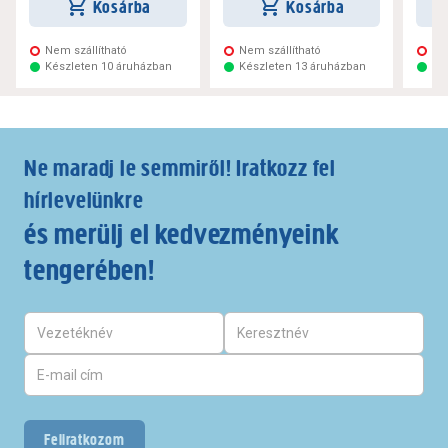
Kosárba
Kosárba
Nem szállítható
Nem szállítható
Ne
Készleten 10 áruházban
Készleten 13 áruházban
Ké
Ne maradj le semmiről! Iratkozz fel
hírlevelünkre
és merülj el kedvezményeink
tengerében!
Feliratkozom