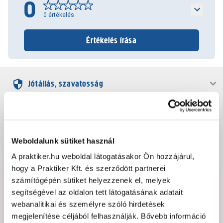
0
0
értékelés
Értékelés írása
Jótállás, szavatosság
Csomagolási és súly információk
Weboldalunk sütiket használ
Dokumentumok, felelős személy
A praktiker.hu weboldal látogatásakor Ön hozzájárul,
hogy a Praktiker Kft. és szerződött partnerei
számítógépén sütiket helyezzenek el, melyek
Hibát találtál az oldalon vagy a termék leírásában?
segítségével az oldalon tett látogatásának adatait
Kérjük jelezd nekünk!
webanalitikai és személyre szóló hirdetések
megjelenítése céljából felhasználják. Bővebb információ