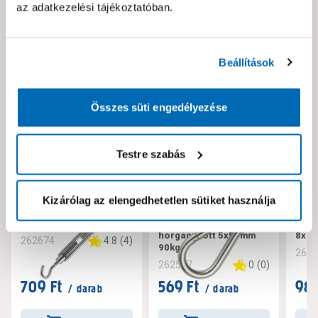
az adatkezelési tájékoztatóban.
Neked ajánljuk!
Beállítások
Összes süti engedélyezése
Testre szabás
Kizárólag az elengedhetetlen sütiket használja
JKH SB huzalfeszítő m
JKH SB
JKH 
6/67 horganyzott
tűzoltókarabíner
kara
horganyzott 5x50mm
8x 
4.8
(
4
)
262674
90kg
262
0
(
0
)
262587
709 Ft
569 Ft
989
/ darab
/ darab