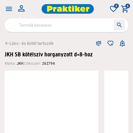
0
0
Lánc- és kötél tartozék
JKH SB kötélszív horganyzott d=8-hoz
Márka
:
JKH
|
Cikkszám
:
262794