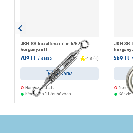
JKH SB huzalfeszítő m 6/67
JKH SB t
horganyzott
horgany
709 Ft
569 Ft
/ darab
/
4.8
(
4
)
Kosárba
Nem szállítható
Nem szá
Készleten 11 áruházban
Készle