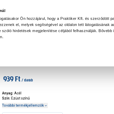
Ke
nál
togatásakor Ön hozzájárul, hogy a Praktiker Kft. és szerződött pa
zzenek el, melyek segítségével az oldalon tett látogatásának ad
Praktiker Professional
Szakiajánló
Ügyintézés és Információ
 szóló hirdetések megjelenítése céljából felhasználják. Bővebb 
an.
ötél tartozék
Horganyzott karabiner 8x80mm
Márka
:
Samurai
|
Cikkszám
:
439887
939 Ft
/ darab
Anyag
:
Acél
Szín
:
Ezüst színű
További termékjellemzők