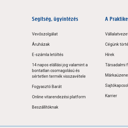
Segítség, ügyintézés
A Praktike
Vevőszolgálat
Vállalatveze
Áruházak
Cégünk tört
E-számla letöltés
Hírek
14 napos elállási jog valamint a
Társadalmi f
bontatlan csomagolású és
Márkaüzene
sértetlen termék visszavétele
Sajtókapcso
Fogyasztó Barát
Karrier
Online vitarendezési platform
Beszállítóknak