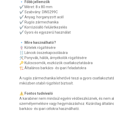
🔹 Főbb jellemzők
✔ Méret: 8 x 80 mm
✔ Szabvány: DIN5299C
✔ Anyag: horganyzott acél
✔ Rugós zármechanika
✔ Korrózióálló felületkezelés
✔ Gyors és egyszerű használat
🔹 Mire használható?
🪢 Kötelek rögzítésére
⛓ Láncok összekapcsolására
🛠 Ponyvák, hálók, árnyékolók rögzítésére
🔑 Kulcscsomók, eszközök csatlakoztatására
🏗 Általános barkács- és ipari feladatokra
A rugós zármechanika lehetővé teszi a gyors csatlakoztatá
miközben stabil rögzítést biztosít.
⚠ Fontos tudnivaló
A karabiner nem minősül egyéni védőeszköznek, és nem a
személyemelésre vagy hegymászáshoz. Kizárólag általános
barkács- és ipari célokra használható.