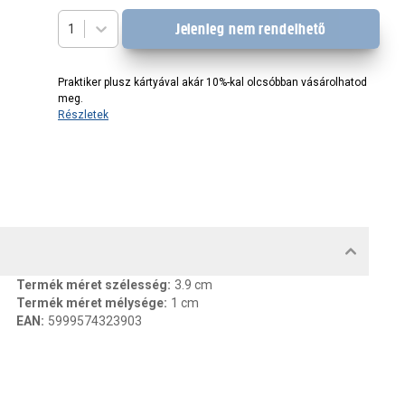
Jelenleg nem rendelhető
1
Praktiker plusz kártyával akár 10%-kal olcsóbban vásárolhatod
meg.
Részletek
MENTUMOK, FELELŐS SZEMÉLY
Termék méret szélesség
:
3.9 cm
Termék méret mélysége
:
1 cm
EAN
:
5999574323903