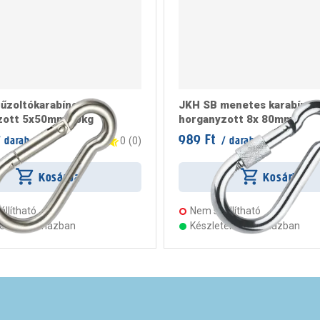
űzoltókarabíner
JKH SB menetes karabíner
zott 5x50mm 90kg
horganyzott 8x 80mm
989 Ft
 darab
/ darab
0
(
0
)
Kosárba
Kosárba
llítható
Nem szállítható
ten 14 áruházban
Készleten 10 áruházban