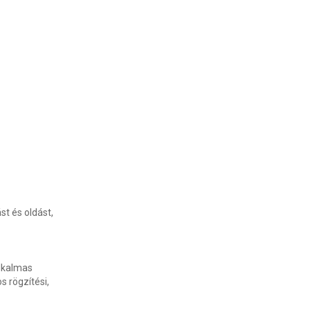
st és oldást,
lkalmas
 rögzítési,