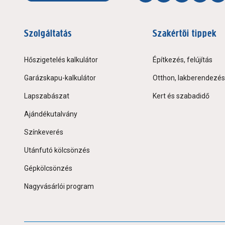
Szolgáltatás
Szakértői tippek
Hőszigetelés kalkulátor
Építkezés, felújítás
Garázskapu-kalkulátor
Otthon, lakberendezés
Lapszabászat
Kert és szabadidő
Ajándékutalvány
Színkeverés
Utánfutó kölcsönzés
Gépkölcsönzés
Nagyvásárlói program