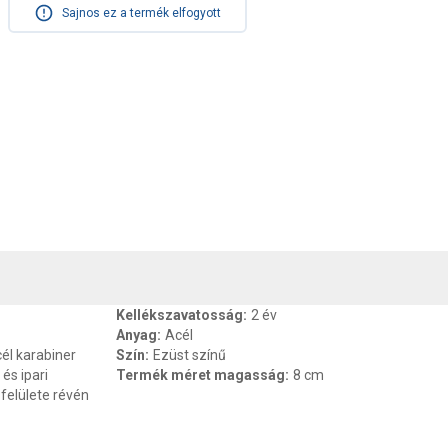
Sajnos ez a termék elfogyott
, SZAVATOSSÁG
CSOMAGOLÁSI ÉS SÚLY INFORMÁCIÓK
DOKU
Kellékszavatosság
:
2 év
Anyag
:
Acél
él karabiner
Szín
:
Ezüst színű
és ipari
Termék méret magasság
:
8 cm
 felülete révén