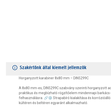
TERMÉKJELLEMZŐK
VÁSÁRLÓI VÉLEMÉNYEK
JÓTÁLLÁS
Szakértőnk által kiemelt jellemzők
Horganyzott karabiner 8x80 mm – DIN5299C
A 8x80 mm-es, DIN5299C szabvány szerinti horganyzott ac
praktikus és megbízható rögzítőelem mindennapi barkács- 
felhasználásra. 🔗⚙ Strapabíró kialakítása és korrózióálló
kültéren és beltéren egyaránt alkalmazható.