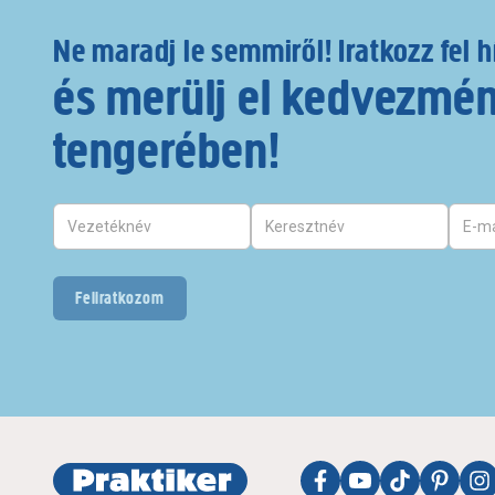
Ne maradj le semmiről! Iratkozz fel h
és merülj el kedvezmé
tengerében!
Feliratkozom