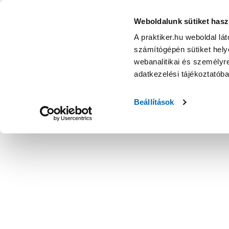
KATEGÓRIÁK
Weboldalunk sütiket hasz
A praktiker.hu weboldal lá
számítógépén sütiket helye
Ajánlatok
Márkanagykövet
Nyereményjáték
webanalitikai és személyre
adatkezelési tájékoztatób
Kezdőoldal
Építés, felújítás
Csavar, Zár, Vasalat
Lánc- és k
Beállítások