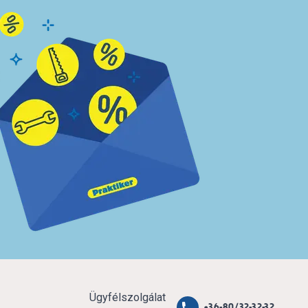
Ügyfélszolgálat
+36-80/32-32-32