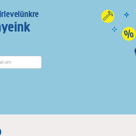
írlevelünkre
nyeink