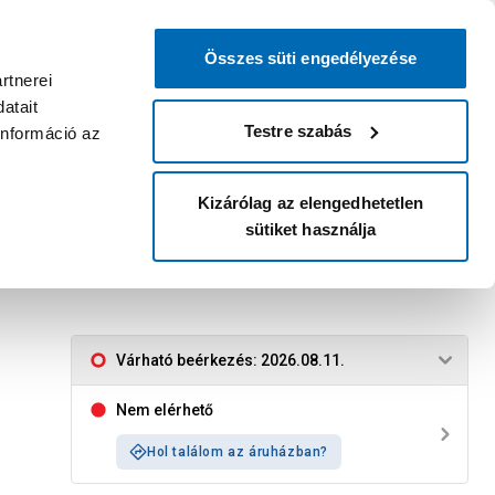
0
0
dvenc áruházam
:
Miért érdemes
Kérlek válassz
bejelentkezni?
Összes süti engedélyezése
Belépés
Listáim
Kosár
rtnerei
atait
Legyél Praktiker Plusz tag!
Áruházak és szolgáltatások
Karrier
Testre szabás
információ az
Kizárólag az elengedhetetlen
sütiket használja
Várható beérkezés: 2026.08.11.
Nem elérhető
Hol találom az áruházban?