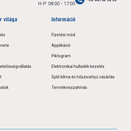
H-P: 08:00 - 17:00
r világa
Információ
tés
Fizetési mód
énete
Applikáció
Piktogram
elelősségvállalás
Elektronikai hulladék kezelés
t
Split klíma és hőszivattyú vásárlás
latok
Termékvisszahívás