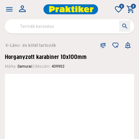
0
0
Lánc- és kötél tartozék
Horganyzott karabiner 10x100mm
Márka
:
Samurai
|
Cikkszám
:
439902