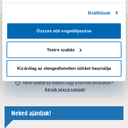
Beállítások
Jótállás, szavatosság
Összes süti engedélyezése
Csomagolási és súly információk
Testre szabás
Dokumentumok, felelős személy
Kizárólag az elengedhetetlen sütiket használja
Hibát találtál az oldalon vagy a termék leírásában?
Kérjük jelezd nekünk!
Neked ajánljuk!