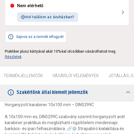
Nem elérhető
Hol találom az áruházban?
Sajnos ez a termék elfogyott
Praktiker plusz kártyával akár 10%-kal olcsóbban vásárolhatod meg.
Részletek
TERMÉKJELLEMZŐK
VÁSÁRLÓI VÉLEMÉNYEK
JÓTÁLLÁS, 
Szakértőnk által kiemelt jellemzők
Horganyzott karabiner 10x100 mm – DIN5299C
A 10x100 mm-es, DIN5299C szabvány szerinti horganyzott acél
karabiner praktikus és megbízható rögzítőelem mindennapi
barkács- és ipari felhasználásra. 🔗⚙ Strapabíró kialakítása és