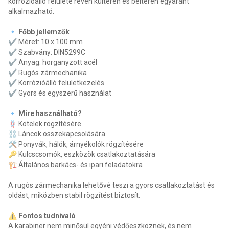
korrózióálló felülete révén kültéren és beltéren egyaránt
alkalmazható.
🔹 Főbb jellemzők
✔ Méret: 10 x 100 mm
✔ Szabvány: DIN5299C
✔ Anyag: horganyzott acél
✔ Rugós zármechanika
✔ Korrózióálló felületkezelés
✔ Gyors és egyszerű használat
🔹 Mire használható?
🪢 Kötelek rögzítésére
⛓ Láncok összekapcsolására
🛠 Ponyvák, hálók, árnyékolók rögzítésére
🔑 Kulcscsomók, eszközök csatlakoztatására
🏗 Általános barkács- és ipari feladatokra
A rugós zármechanika lehetővé teszi a gyors csatlakoztatást és
oldást, miközben stabil rögzítést biztosít.
⚠ Fontos tudnivaló
A karabiner nem minősül egyéni védőeszköznek, és nem