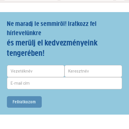
Ne maradj le semmiről! Iratkozz fel
hírlevelünkre
és merülj el kedvezményeink
tengerében!
Feliratkozom