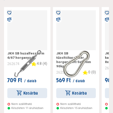
JKH SB huzalfeszítő m
JKH SB
JKH 
6/67 horganyzott
tűzoltókarabíner
kara
horganyzott 5x50mm
8x 
4.8
(
4
)
262674
90kg
262
0
(
0
)
262587
709 Ft
569 Ft
989
/ darab
/ darab
Kosárba
Kosárba
Nem szállítható
Nem szállítható
Ne
Készleten 11 áruházban
Készleten 15 áruházban
Ké