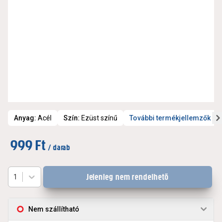
Anyag
:
Acél
Szín
:
Ezüst színű
További termékjellemzők
999 Ft
/ darab
Jelenleg nem rendelhető
1
Nem szállítható