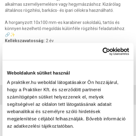
alkalmas személyemelésre vagy hegymászáshoz. Kizárólag
általános rögzítési, barkács- és ipari célokra használható.
A horganyzott 10x100 mm-es karabiner sokoldalú, tartós és
könnyen kezelhető megoldás különféle rögzítési feladatokhoz.
🔗✨
Kellékszavatosság
:
2 év
Anyag
:
Acél
Szín
:
Ezüst színű
Termék méret magasság
:
10 cm
Termék méret szélesség
:
4.9 cm
Termék méret mélysége
:
1 cm
Weboldalunk sütiket használ
EAN
:
5999574323958
A praktiker.hu weboldal látogatásakor Ön hozzájárul,
hogy a Praktiker Kft. és szerződött partnerei
Vásárlói vélemények
számítógépén sütiket helyezzenek el, melyek
segítségével az oldalon tett látogatásának adatait
0
webanalitikai és személyre szóló hirdetések
megjelenítése céljából felhasználják. Bővebb információ
0
értékelés
az adatkezelési tájékoztatóban.
Értékelés írása