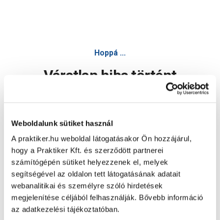
Hoppá ...
Váratlan hiba történt
Dolgozunk a hiba javításán. Egy kis türelmet kérünk.
Weboldalunk sütiket használ
A praktiker.hu weboldal látogatásakor Ön hozzájárul,
Oldal újratöltése
hogy a Praktiker Kft. és szerződött partnerei
számítógépén sütiket helyezzenek el, melyek
segítségével az oldalon tett látogatásának adatait
webanalitikai és személyre szóló hirdetések
megjelenítése céljából felhasználják. Bővebb információ
az adatkezelési tájékoztatóban.