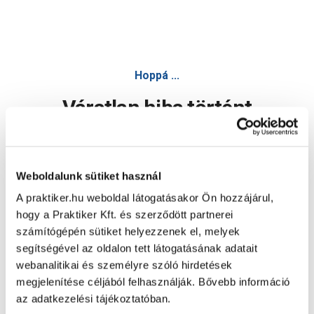
Hoppá ...
Váratlan hiba történt
Dolgozunk a hiba javításán. Egy kis türelmet kérünk.
Weboldalunk sütiket használ
A praktiker.hu weboldal látogatásakor Ön hozzájárul,
Oldal újratöltése
hogy a Praktiker Kft. és szerződött partnerei
számítógépén sütiket helyezzenek el, melyek
segítségével az oldalon tett látogatásának adatait
webanalitikai és személyre szóló hirdetések
megjelenítése céljából felhasználják. Bővebb információ
az adatkezelési tájékoztatóban.